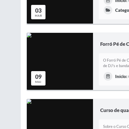
Início:
03
Catego
MAR
Forró Pé de 
O Forró Pé de C
de DJ's e banda
09
Início:
MAI
Curso de qual
Sobre o Curso O