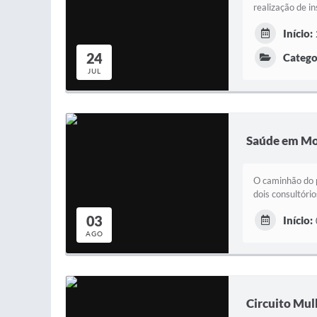
realização de i
Início:
24
Catego
JUL
Saúde em Mo
O caminhão do 
dois consultóri
03
Início:
AGO
Circuito Mu