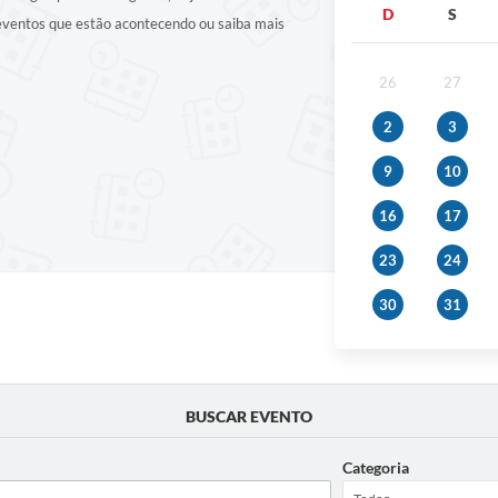
D
S
 eventos que estão acontecendo ou saiba mais
26
27
2
3
9
10
16
17
23
24
30
31
BUSCAR EVENTO
Categoria