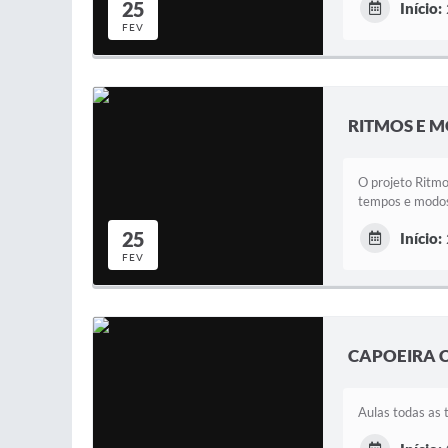
25
Início:
FEV
RITMOS E M
O projeto Ritmo
tempos e modos 
25
Início:
FEV
CAPOEIRA 
Aulas todas as 