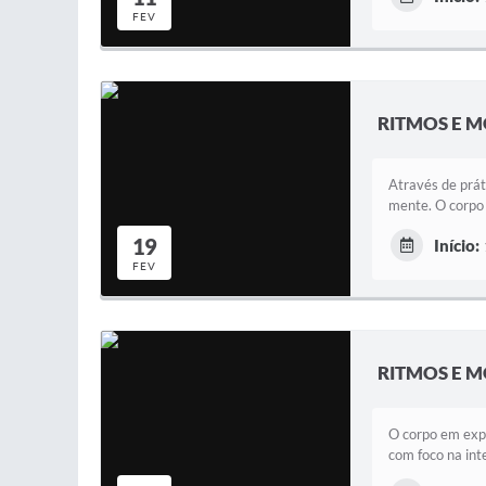
FEV
RITMOS E M
Através de prát
mente. O corpo
19
Início:
FEV
RITMOS E M
O corpo em expe
com foco na int