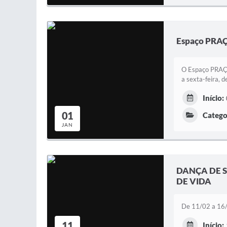
Espaço PR
O Espaço PRAÇAT
a sexta-feira, 
Início:
01
Catego
JAN
DANÇA DE 
DE VIDA
De 11/02 a 16/1
11
Início: