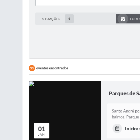
SITUAÇÕES
TODO
eventos encontrados
33
Parques de 
Santo André pos
bairros. Parque
01
Início:
JAN