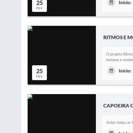
25
Início:
FEV
RITMOS E M
O projeto Ritmo
tempos e modos 
25
Início:
FEV
CAPOEIRA 
Aulas todas as 