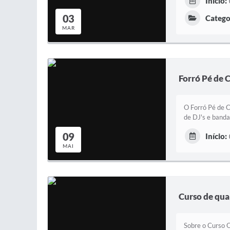
Início:
03
Catego
MAR
Forró Pé de 
O Forró Pé de C
de DJ's e banda
09
Início:
MAI
Curso de qual
Sobre o Curso O