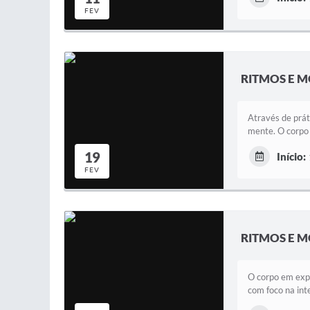
FEV
RITMOS E M
Através de prát
mente. O corpo
19
Início:
FEV
RITMOS E M
O corpo em expe
com foco na int