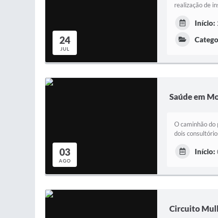
realização de i
Início:
24
Catego
JUL
Saúde em Mo
O caminhão do 
dois consultóri
03
Início:
AGO
Circuito Mu