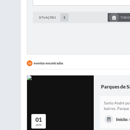
SITUAÇÕES
TODO
eventos encontrados
33
Parques de 
Santo André pos
bairros. Parque
01
Início:
JAN