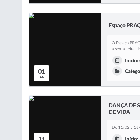
Espaço PR
O Espaço PRAÇAT
a sexta-feira, 
Início:
01
Catego
JAN
DANÇA DE 
DE VIDA
De 11/02 a 16/1
11
Início: