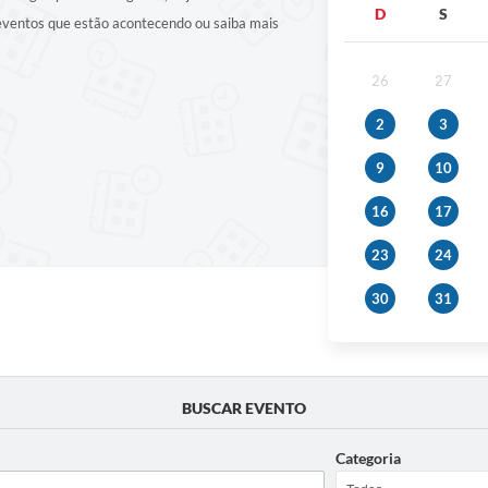
D
S
 eventos que estão acontecendo ou saiba mais
26
27
2
3
9
10
16
17
23
24
30
31
BUSCAR EVENTO
Categoria