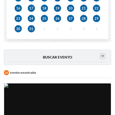
IPTU 2025
16
17
18
19
20
21
22
Legislação
23
24
25
26
27
28
29
Lei de acesso à informação
30
31
1
2
3
4
5
Lista de Comorbidades
Mobilidade Urbana Sustentável
Ouvidoria da Cidade
BUSCAR EVENTO
Passe Escolar
eventos encontrados
33
Parque Escola
Portal da Educação
Quadra Fiscal
SIC