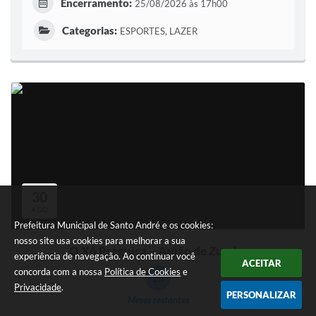
Encerramento:
25/08/2026 às 17h00
Categorias:
ESPORTES, LAZER
30
AGO
Prefeitura Municipal de Santo André e os cookies:
nosso site usa cookies para melhorar a sua
O Xô Preguiça – Aulão de Zumba
experiência de navegação. Ao continuar você
ACEITAR
concorda com a nossa
Política de Cookies
e
23
Privacidade
.
PERSONALIZAR
Meses restantes