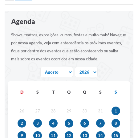
Portal de Serviços
Transparência
Agenda
Ônibus
Shows, teatros, exposições, cursos, festas e muito mais! Navegue
Consultar Processos
por nossa agenda, veja com antecedência os próximos eventos,
Contas Públicas
fique por dentro dos eventos que estão acontecendo ou saiba
mais sobre os eventos ocorridos em nossa cidade.
Contratos
Declaração de Rendimentos
Sabina
D
S
T
Q
Q
S
S
Editais
Fale Conosco
26
27
28
29
30
31
1
FAQ - Perguntas Frequentes
2
3
4
5
6
7
8
Iluminação Pública
9
10
11
12
13
14
15