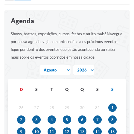
Portal de Serviços
Transparência
Agenda
Ônibus
Shows, teatros, exposições, cursos, festas e muito mais! Navegue
Consultar Processos
por nossa agenda, veja com antecedência os próximos eventos,
Contas Públicas
fique por dentro dos eventos que estão acontecendo ou saiba
mais sobre os eventos ocorridos em nossa cidade.
Contratos
Declaração de Rendimentos
Sabina
D
S
T
Q
Q
S
S
Editais
Fale Conosco
26
27
28
29
30
31
1
FAQ - Perguntas Frequentes
2
3
4
5
6
7
8
Iluminação Pública
9
10
11
12
13
14
15