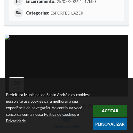
Encerramento:
25/08/2026 às 17h00
Categorias:
ESPORTES, LAZER
30
AGO
Prefeitura Municipal de Santo André e os cookies:
nosso site usa cookies para melhorar a sua
O Xô Preguiça – Aulão de Zumba
experiência de navegação. Ao continuar você
ACEITAR
concorda com a nossa
Política de Cookies
e
23
Privacidade
.
PERSONALIZAR
Meses restantes