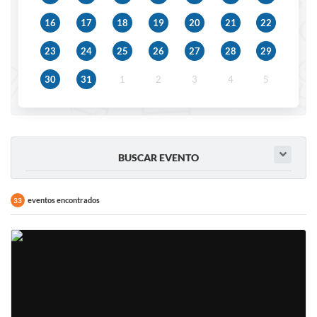
IPTU 2025
16
17
18
19
20
21
22
Legislação
23
24
25
26
27
28
29
Lei de acesso à informação
30
31
1
2
3
4
5
Lista de Comorbidades
Mobilidade Urbana Sustentável
Ouvidoria da Cidade
BUSCAR EVENTO
Passe Escolar
eventos encontrados
33
Parque Escola
Portal da Educação
Quadra Fiscal
SIC