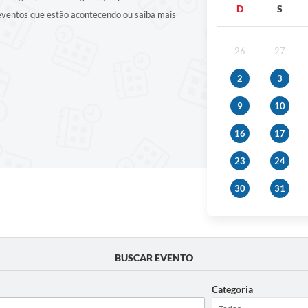
D
S
 eventos que estão acontecendo ou saiba mais
26
27
2
3
9
10
16
17
23
24
30
31
BUSCAR EVENTO
Categoria