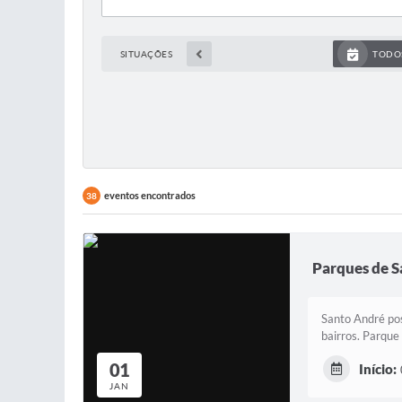
SITUAÇÕES
TODO
eventos encontrados
38
Parques de 
Santo André pos
bairros. Parque
01
Início:
JAN