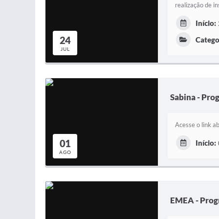
realização de i
Início:
24
Catego
JUL
Sabina - Pr
Acesse o link 
01
Início:
AGO
EMEA - Prog