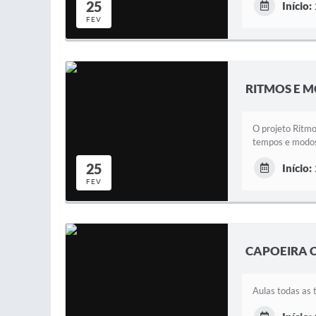
25
Início:
FEV
RITMOS E M
O projeto Ritmo
tempos e modos 
25
Início:
FEV
CAPOEIRA 
Aulas todas as 