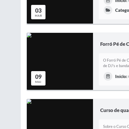
Início:
03
Catego
MAR
Forró Pé de 
O Forró Pé de C
de DJ's e banda
09
Início:
MAI
Curso de qual
Sobre o Curso O