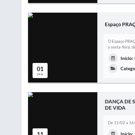
Espaço PR
O Espaço PRAÇAT
a sexta-feira, 
Início:
01
Catego
JAN
DANÇA DE 
DE VIDA
De 11/02 a 16/1
11
Início: