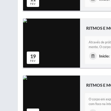
FEV
RITMOS E M
Através de prát
mente. O corpo
19
Início:
FEV
RITMOS E M
O corpo em expe
com foco na int