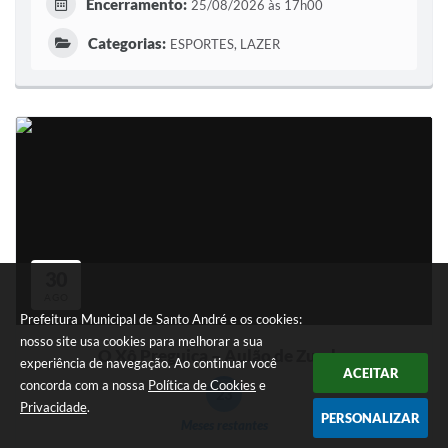
Encerramento:
25/08/2026 às 17h00
Categorias:
ESPORTES, LAZER
30
AGO
Prefeitura Municipal de Santo André e os cookies:
nosso site usa cookies para melhorar a sua
O Xô Preguiça – Aulão de Zumba
experiência de navegação. Ao continuar você
ACEITAR
concorda com a nossa
Política de Cookies
e
23
Privacidade
.
PERSONALIZAR
Meses restantes