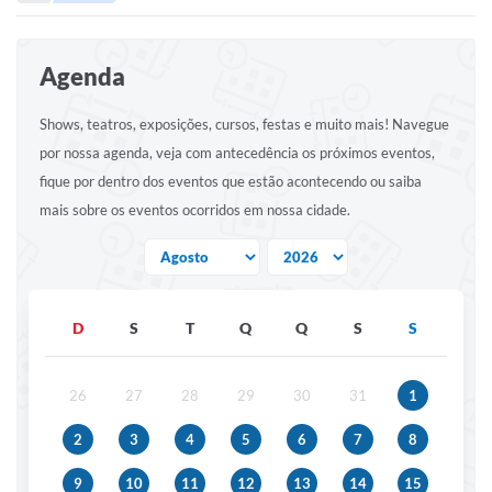
Portal de Serviços
Transparência
Agenda
Ônibus
Shows, teatros, exposições, cursos, festas e muito mais! Navegue
Consultar Processos
por nossa agenda, veja com antecedência os próximos eventos,
Contas Públicas
fique por dentro dos eventos que estão acontecendo ou saiba
mais sobre os eventos ocorridos em nossa cidade.
Contratos
Declaração de Rendimentos
Sabina
D
S
T
Q
Q
S
S
Editais
Fale Conosco
26
27
28
29
30
31
1
FAQ - Perguntas Frequentes
2
3
4
5
6
7
8
Iluminação Pública
9
10
11
12
13
14
15