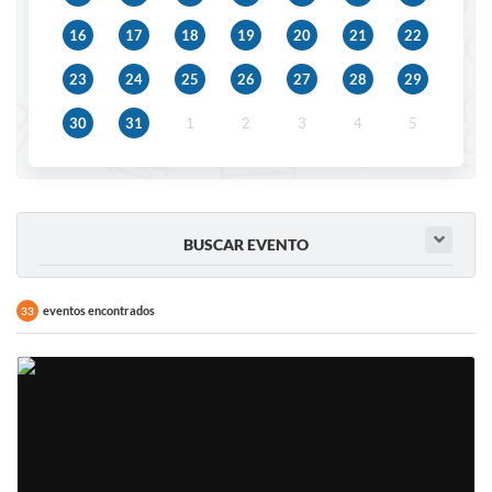
IPTU 2025
16
17
18
19
20
21
22
Legislação
23
24
25
26
27
28
29
Lei de acesso à informação
30
31
1
2
3
4
5
Lista de Comorbidades
Mobilidade Urbana Sustentável
Ouvidoria da Cidade
BUSCAR EVENTO
Passe Escolar
eventos encontrados
33
Parque Escola
Portal da Educação
Quadra Fiscal
SIC