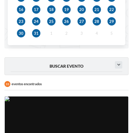
IPTU 2025
16
17
18
19
20
21
22
Legislação
23
24
25
26
27
28
29
Lei de acesso à informação
30
31
1
2
3
4
5
Lista de Comorbidades
Mobilidade Urbana Sustentável
Ouvidoria da Cidade
BUSCAR EVENTO
Passe Escolar
eventos encontrados
33
Parque Escola
Portal da Educação
Quadra Fiscal
SIC