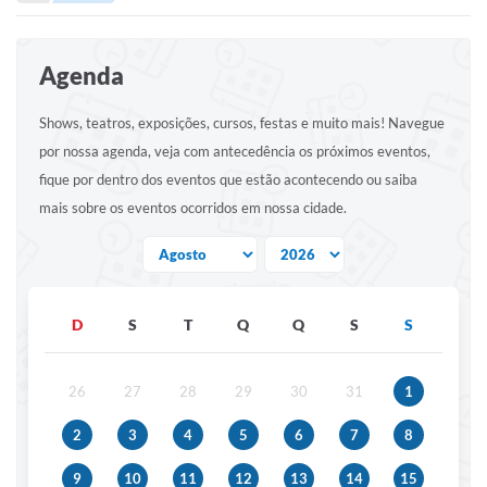
Portal de Serviços
Transparência
Agenda
Ônibus
Shows, teatros, exposições, cursos, festas e muito mais! Navegue
Consultar Processos
por nossa agenda, veja com antecedência os próximos eventos,
Contas Públicas
fique por dentro dos eventos que estão acontecendo ou saiba
mais sobre os eventos ocorridos em nossa cidade.
Contratos
Declaração de Rendimentos
Sabina
D
S
T
Q
Q
S
S
Editais
Fale Conosco
26
27
28
29
30
31
1
FAQ - Perguntas Frequentes
2
3
4
5
6
7
8
Iluminação Pública
9
10
11
12
13
14
15