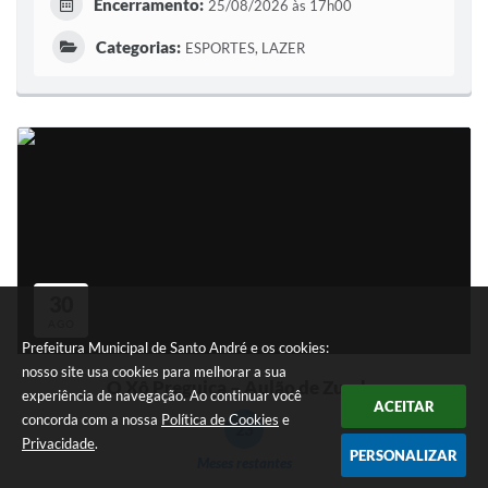
Encerramento:
25/08/2026 às 17h00
Categorias:
ESPORTES, LAZER
30
AGO
Prefeitura Municipal de Santo André e os cookies:
nosso site usa cookies para melhorar a sua
O Xô Preguiça – Aulão de Zumba
experiência de navegação. Ao continuar você
ACEITAR
concorda com a nossa
Política de Cookies
e
23
Privacidade
.
PERSONALIZAR
Meses restantes