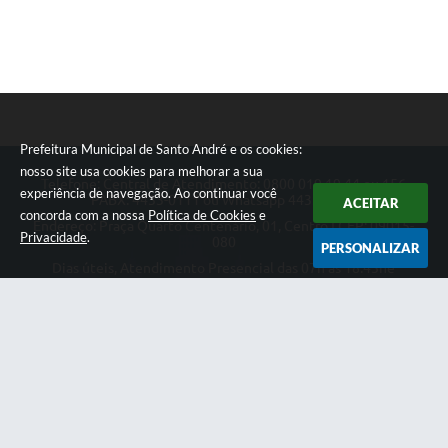
Sistema Colab
Autarquias
Prefeitura Municipal de Santo André e os cookies:
nosso site usa cookies para melhorar a sua
Telefone: Central de Atendimento: 0800 019 19 44 ou 156
experiência de navegação. Ao continuar você
PABX: 4433-0111 ou Whatsapp 4433-0123
ACEITAR
concorda com a nossa
Política de Cookies
e
Endereço: Praça Quarto Centenário, 01, Centro | CEP: 09015-
Privacidade
.
080
PERSONALIZAR
Dias úteis, Atendimento Presencial das 07h as 18:45he
Telefônico das 08h as 17:00h.
CNPJ: 46.522.942/0001-30
Prefeitura Municipal de Santo André
Versão do Sistema:
3.5.3 - 19/06/2026
Portal atualizado em:
07/08/2026 13:28
Dados Abertos