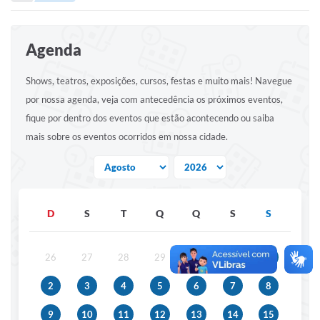
Portal de Serviços
Transparência
Agenda
Ônibus
Shows, teatros, exposições, cursos, festas e muito mais! Navegue
Consultar Processos
por nossa agenda, veja com antecedência os próximos eventos,
Contas Públicas
fique por dentro dos eventos que estão acontecendo ou saiba
mais sobre os eventos ocorridos em nossa cidade.
Contratos
Declaração de Rendimentos
Sabina
D
S
T
Q
Q
S
S
Editais
Fale Conosco
26
27
28
29
30
31
1
FAQ - Perguntas Frequentes
2
3
4
5
6
7
8
Iluminação Pública
9
10
11
12
13
14
15