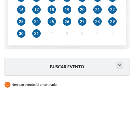
IPTU 2025
16
17
18
19
20
21
22
Legislação
23
24
25
26
27
28
29
Lei de acesso à informação
30
31
1
2
3
4
5
Lista de Comorbidades
Mobilidade Urbana Sustentável
Ouvidoria da Cidade
BUSCAR EVENTO
Passe Escolar
Nenhum evento foi encontrado
0
Parque Escola
Portal da Educação
Quadra Fiscal
SIC