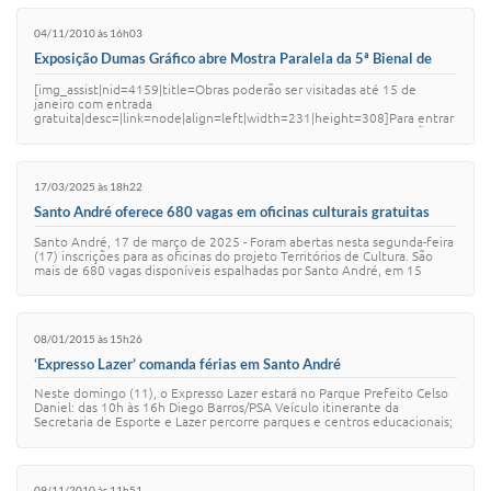
04/11/2010 às 16h03
Exposição Dumas Gráfico abre Mostra Paralela da 5ª Bienal de
Gravura de Santo André
[img_assist|nid=4159|title=Obras poderão ser visitadas até 15 de
janeiro com entrada
gratuita|desc=|link=node|align=left|width=231|height=308]Para entrar
no clima da 5ª Bienal de Gravura de Santo André, uma programação p…
17/03/2025 às 18h22
Santo André oferece 680 vagas em oficinas culturais gratuitas
Santo André, 17 de março de 2025 - Foram abertas nesta segunda-feira
(17) inscrições para as oficinas do projeto Territórios de Cultura. São
mais de 680 vagas disponíveis espalhadas por Santo André, em 15
linguagens artí…
08/01/2015 às 15h26
‘Expresso Lazer’ comanda férias em Santo André
Neste domingo (11), o Expresso Lazer estará no Parque Prefeito Celso
Daniel: das 10h às 16h Diego Barros/PSA Veículo itinerante da
Secretaria de Esporte e Lazer percorre parques e centros educacionais;
jogos e brincadeir…
09/11/2010 às 11h51