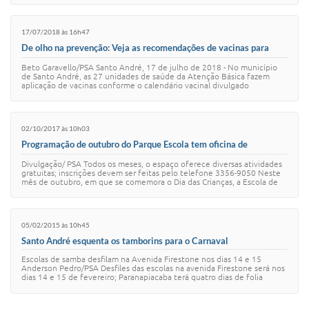
17/07/2018 às 16h47
De olho na prevenção: Veja as recomendações de vacinas para
crianças e adultos
Beto Garavello/PSA Santo André, 17 de julho de 2018 - No município
de Santo André, as 27 unidades de saúde da Atenção Básica fazem
aplicação de vacinas conforme o calendário vacinal divulgado
anualmente pelo Ministério d…
02/10/2017 às 10h03
Programação de outubro do Parque Escola tem oficina de
brinquedos com sucata
Divulgação/ PSA Todos os meses, o espaço oferece diversas atividades
gratuitas; inscrições devem ser feitas pelo telefone 3356-9050 Neste
mês de outubro, em que se comemora o Dia das Crianças, a Escola de
Educação Ambien…
05/02/2015 às 10h45
Santo André esquenta os tamborins para o Carnaval
Escolas de samba desfilam na Avenida Firestone nos dias 14 e 15
Anderson Pedro/PSA Desfiles das escolas na avenida Firestone será nos
dias 14 e 15 de fevereiro; Paranapiacaba terá quatro dias de folia
Acompanhe a Prefeit…