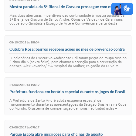
Mostra paralela da 5ª Bienal de Gravura prossegue com exposição
de Valdeck de Garanhuns
Mais duas aberturas imperdíveis dão continuidade à mostra paralela da
5ª Bienal de Gravura de Santo André. Obras de Valdeck de Garanhuns
ocuparão o Gambalaia Espaço de Arte e Convivência a partir desta
[img_assist|nid=42…
08/10/2018 às 18h04
Outubro Rosa: bairros recebem ações no mês de prevenção contra
o câncer de mama
Funcionários do Executivo Andreense utilizaram peças de roupa rosa no
último dia 5 (sexta-feira), para chamar a atenção para a prevenção da
doença. Alex Cavanha/PSA Hospital da Mulher, calçadão da Oliveira
Lima e espelho…
24/06/2010 às 15h19
Prefeitura funciona em horário especial durante os jogos do Brasil
na Copa
A Prefeitura de Santo André adota esquema especial de
funcionamento durante as apresentações da Seleção Brasileira na Copa
do Mundo. O sistema de compensação de horas não trabalhadas –
regulamentado por decretos municipa…
05/08/2017 às 09h17
Parque Escola abre inscrições para oficinas de agosto