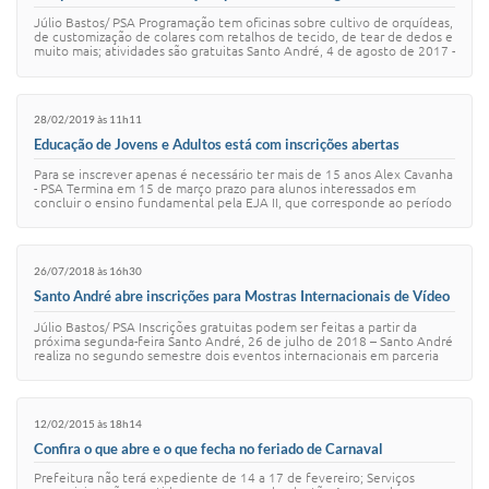
Júlio Bastos/ PSA Programação tem oficinas sobre cultivo de orquídeas,
de customização de colares com retalhos de tecido, de tear de dedos e
muito mais; atividades são gratuitas Santo André, 4 de agosto de 2017 -
A progr…
28/02/2019 às 11h11
Educação de Jovens e Adultos está com inscrições abertas
Para se inscrever apenas é necessário ter mais de 15 anos Alex Cavanha
- PSA Termina em 15 de março prazo para alunos interessados em
concluir o ensino fundamental pela EJA II, que corresponde ao período
entre o 6º e o 9…
26/07/2018 às 16h30
Santo André abre inscrições para Mostras Internacionais de Vídeo
e de Arte Postal
Júlio Bastos/ PSA Inscrições gratuitas podem ser feitas a partir da
próxima segunda-feira Santo André, 26 de julho de 2018 – Santo André
realiza no segundo semestre dois eventos internacionais em parceria
com a Unidade T…
12/02/2015 às 18h14
Confira o que abre e o que fecha no feriado de Carnaval
Prefeitura não terá expediente de 14 a 17 de fevereiro; Serviços