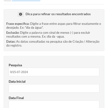
Portal de Serviços
Transparência
Dica para refinar os resultados encontrados
Ônibus
Frase específica:
Digite a frase entre aspas para filtrar exatamente o
desejado. Ex: "dia da água".
Consultar Processos
Exclusão:
Digite a palavra com sinal de menos (-) para excluir
resultados com a mesma. Ex: dia da -agua.
Contas Públicas
Datas:
As datas consultadas na pesquisa são de Criação / Alteração
do registro.
Contratos
Declaração de Rendimentos
Pesquisa
Sabina
Editais
Data Inicial
Fale Conosco
FAQ - Perguntas Frequentes
Data Final
Iluminação Pública