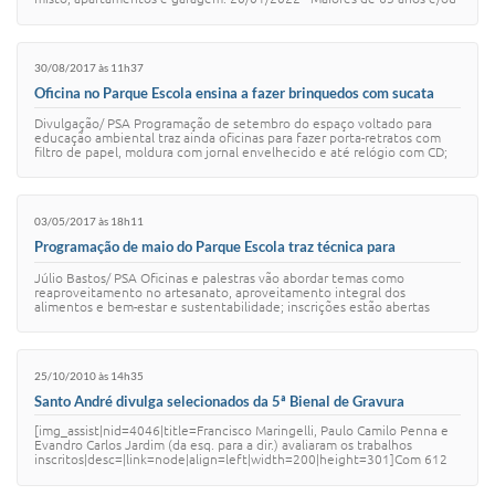
Sistema Colab
aposentados com b…
Autarquias
30/08/2017 às 11h37
Oficina no Parque Escola ensina a fazer brinquedos com sucata
Divulgação/ PSA Programação de setembro do espaço voltado para
educação ambiental traz ainda oficinas para fazer porta-retratos com
filtro de papel, moldura com jornal envelhecido e até relógio com CD;
inscrições estão a…
03/05/2017 às 18h11
Programação de maio do Parque Escola traz técnica para
construção de cúpula sustentável
Júlio Bastos/ PSA Oficinas e palestras vão abordar temas como
reaproveitamento no artesanato, aproveitamento integral dos
alimentos e bem-estar e sustentabilidade; inscrições estão abertas
Santo André, 3 de maio de 2017 …
25/10/2010 às 14h35
Santo André divulga selecionados da 5ª Bienal de Gravura
[img_assist|nid=4046|title=Francisco Maringelli, Paulo Camilo Penna e
Evandro Carlos Jardim (da esq. para a dir.) avaliaram os trabalhos
inscritos|desc=|link=node|align=left|width=200|height=301]Com 612
trabalhos inscrit…