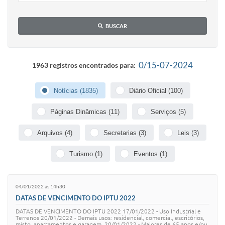
IPTU 2025
BUSCAR
Legislação
Lei de acesso à informação
0/15-07-2024
1963 registros encontrados para:
Lista de Comorbidades
Notícias (1835)
Diário Oficial (100)
Mobilidade Urbana Sustentável
Ouvidoria da Cidade
Páginas Dinâmicas (11)
Serviços (5)
Passe Escolar
Arquivos (4)
Secretarias (3)
Leis (3)
Parque Escola
Turismo (1)
Eventos (1)
Portal da Educação
04/01/2022 às 14h30
Quadra Fiscal
DATAS DE VENCIMENTO DO IPTU 2022
SIC
DATAS DE VENCIMENTO DO IPTU 2022 17/01/2022 - Uso Industrial e
Terrenos 20/01/2022 - Demais usos: residencial, comercial, escritórios,
misto, apartamentos e garagem. 20/01/2022 - Maiores de 65 anos e/ou