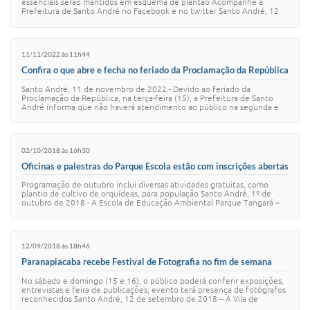
essenciais serão mantidos em esquema de plantão Acompanhe a
Prefeitura de Santo André no Facebook e no twitter Santo André, 12
de fevereiro de 2015 - A Pre…
11/11/2022 às 11h44
Confira o que abre e fecha no feriado da Proclamação da República
Santo André, 11 de novembro de 2022 - Devido ao feriado da
Proclamação da República, na terça-feira (15), a Prefeitura de Santo
André informa que não haverá atendimento ao público na segunda e
na terça-feira (14 e 15). O…
02/10/2018 às 16h30
Oficinas e palestras do Parque Escola estão com inscrições abertas
Programação de outubro inclui diversas atividades gratuitas, como
plantio de cultivo de orquídeas, para população Santo André, 1º de
outubro de 2018 - A Escola de Educação Ambiental Parque Tangará –
Parque Escola está re…
12/09/2018 às 18h46
Paranapiacaba recebe Festival de Fotografia no fim de semana
No sábado e domingo (15 e 16), o público poderá conferir exposições,
entrevistas e feira de publicações; evento terá presença de fotógrafos
reconhecidos Santo André, 12 de setembro de 2018 – A Vila de
Paranapiacaba, em S…