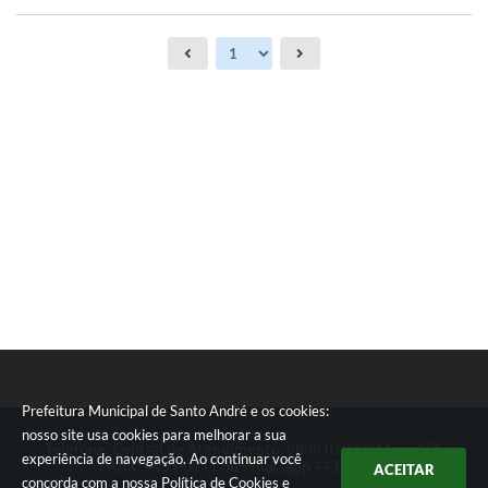
Prefeitura Municipal de Santo André e os cookies:
nosso site usa cookies para melhorar a sua
Telefone: Central de Atendimento: 0800 019 19 44 ou 156
experiência de navegação. Ao continuar você
PABX: 4433-0111 ou Whatsapp 4433-0123
ACEITAR
concorda com a nossa
Política de Cookies
e