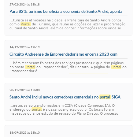
27/02/2024 às 18h18
Para 82%, turismo beneficia a economia de Santo André, aponta
pesquisa do Governo do Estado
…turista as atividades na cidade, a Prefeitura de Santo André conta
com o
Portal
de Turismo, que reúne as opções de lazer e programação
cultural de Santo André, além de conter informações sobre onde se
hospedar, centros d…
14/12/2023 às 12h19
Circuito Andreense de Empreendedorismo encerra 2023 com
número recorde de participantes
…bém receberam folhetos dos serviços prestados e que têm páginas
no nosso
Portal
do Empreendedor”, diz Banzato. A página do
Portal
do
Empreendedor é
https://www3.santoandre.sp.gov.br/
portaldoempreendedor
/. O
programa Cir…
20/11/2023 às 17h00
Santo André inclui novos corredores comerciais no
portal
SIGA
…iretor, serão transformados em CCSA (Cidade Comercial SA). O
endereço do
portal
é siga.santoandre.sp.gov.br Os locais foram
mapeados durante estudo de revisão do Plano Diretor. O processo
identificou as principais áreas …
18/09/2023 às 18h10