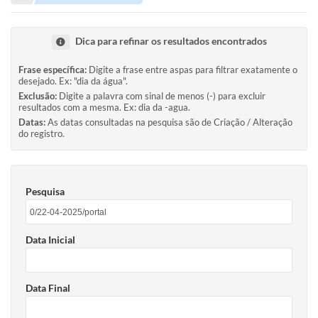
Portal de Serviços
Transparência
Dica para refinar os resultados encontrados
Ônibus
Frase específica:
Digite a frase entre aspas para filtrar exatamente o
desejado. Ex: "dia da água".
Consultar Processos
Exclusão:
Digite a palavra com sinal de menos (-) para excluir
resultados com a mesma. Ex: dia da -agua.
Contas Públicas
Datas:
As datas consultadas na pesquisa são de Criação / Alteração
do registro.
Contratos
Declaração de Rendimentos
Pesquisa
Sabina
Editais
Data Inicial
Fale Conosco
FAQ - Perguntas Frequentes
Data Final
Iluminação Pública