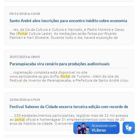
09/11/2018 às 11h58
Santo André abre inscrições para encontro inédito sobre economia
criativa
…res, da Cia da Cultura e Cultura e Mercado, e Pedro Moreira e Cacau
Ras (
Portal
Cultura Leste). As mediações serão feitas por Ricardo
Palmieri e Neri Silvestre. Durante todo o dia, haverá exposição de
banners de projetos…
20/07/2023 às 18h05
Paranapiacaba vira cenário para produções audiovisuais
…rogramação completa está disponível no site
www.santoandre.sp.gov.br/fip
Portal
de Turismo - Além do site do
Festival de Inverno de Paranapiacaba, a Prefeitura de Santo André criou
um
portal
com as principais informações…
23/06/2026 às 17h24
Festival Sabores da Cidade encerra terceira edição com recorde de
participação e homenagem a restaurantes históricos
… 230 estabelecimentos participantes, registrar mais de 32 mil acessos
ao
portal
oficial e homenagear 31 empreendimentos com mais de 20
anos de história na cidade. O encerramento do evento ocorreu na
noite da última segun…