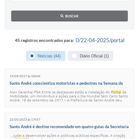
IPTU 2025
BUSCAR
Legislação
Lei de acesso à informação
0/22-04-2025/portal
45 registros encontrados para:
Lista de Comorbidades
Notícias (44)
Diário Oficial (1)
Mobilidade Urbana Sustentável
Ouvidoria da Cidade
19/09/2017 às 10h04
Passe Escolar
Santo André conscientiza motoristas e pedestres na Semana da
Mobilidade
Alex Cavanha/ PSA Entre os destaques estão a instalação do
Portal
da
Parque Escola
Mobilidade, um miniônibus e ações para o Dia Mundial Sem Carro Santo
André, 18 de setembro de 2017 – A Prefeitura de Santo André deu
início nesta segun…
Portal da Educação
Quadra Fiscal
22/05/2023 às 17h57
Santo André é destino recomendado em quatro guias da Secretaria
SIC
Estadual de Turismo
…judar a desenvolver ações e políticas públicas específicas. A criação