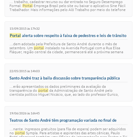
… trabalho, cadastrar recurso ou dar entrada no Seguro Desemprego
Formal:
Portal
Emprega Brasil pelo site ou baixar o aplicativo Sine Fácil
Trabalhador. Mais informações pelo Alô Trabalho por meio do telefone
158 ou pelo …
15/09/2015 às 17h32
Portal
alerta sobre respeito à faixa de pedestres e leis de trânsito
…dem adotada pela Prefeitura de Santo André durante o mês de
setembro. Um
portal
instalado na Avenida Portugal com a Rua Elisa
Fláquer, região central da cidade, permanecerá até a próxima semana
com o tema Respeitar a fai…
22/05/2015 às 14h03
Santo André traz à baila discussão sobre transparência pública
…erão apresentados os dados preliminares da avaliação da
transparência do
portal
da Administração de Santo André pelo
cientista político Miguel Nicácio, que, ao lado do professor Eurico,
coordena a pesquisa Transparência …
19/06/2026 às 16h45
Teatros de Santo André têm programação variada no final de
semana
…nante. Ingressos gratuitos (para fila de espera) podem ser adquiridos
no
portal
Sympla. Para artistas e aspirantes das artes cênicas, Paulo
Betti oferecerá também uma Oficina de interpretação para Teatro e TV,