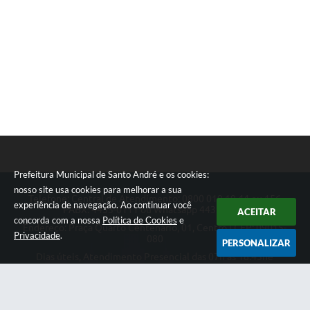
Prefeitura Municipal de Santo André e os cookies:
nosso site usa cookies para melhorar a sua
Telefone: Central de Atendimento: 0800 019 19 44 ou 156
experiência de navegação. Ao continuar você
PABX: 4433-0111 ou Whatsapp 4433-0123
ACEITAR
concorda com a nossa
Política de Cookies
e
Endereço: Praça Quarto Centenário, 01, Centro | CEP: 09015-
Privacidade
.
080
PERSONALIZAR
Dias úteis, Atendimento Presencial das 07h as 18:45he
Telefônico das 08h as 17:00h.
CNPJ: 46.522.942/0001-30
Prefeitura Municipal de Santo André