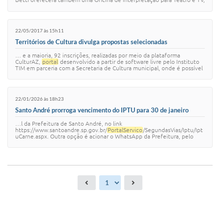
que aconte…
22/05/2017 às 15h11
Territórios de Cultura divulga propostas selecionadas
… e a maioria, 92 inscrições, realizadas por meio da plataforma
CulturAZ,
portal
desenvolvido a partir de software livre pelo Instituto
TIM em parceria com a Secretaria de Cultura municipal, onde é possível
encontrar info…
22/01/2026 às 18h23
Santo André prorroga vencimento do IPTU para 30 de janeiro
…l da Prefeitura de Santo André, no link
https://www.santoandre.sp.gov.br/
PortalServico
/SegundasVias/Iptu/Ipt
uCarne.aspx. Outra opção é acionar o WhatsApp da Prefeitura, pelo
número (11) 4433-0123. Ficam mantidos os desco…