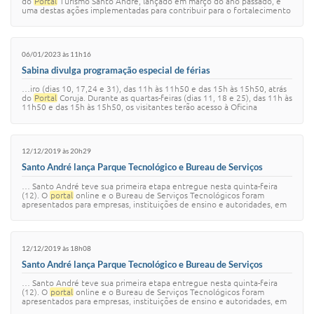
do
Portal
Turismo Santo André, lançado em março do ano passado, é
Sistema Colab
uma destas ações implementadas para contribuir para o fortalecimento
do turismo na c…
Autarquias
06/01/2023 às 11h16
Sabina divulga programação especial de férias
…iro (dias 10, 17,24 e 31), das 11h às 11h50 e das 15h às 15h50, atrás
do
Portal
Coruja. Durante as quartas-feiras (dias 11, 18 e 25), das 11h às
11h50 e das 15h às 15h50, os visitantes terão acesso à Oficina
Montando o B…
12/12/2019 às 20h29
Santo André lança Parque Tecnológico e Bureau de Serviços
… Santo André teve sua primeira etapa entregue nesta quinta-feira
(12). O
portal
online e o Bureau de Serviços Tecnológicos foram
apresentados para empresas, instituições de ensino e autoridades, em
evento do Conselho Mun…
12/12/2019 às 18h08
Santo André lança Parque Tecnológico e Bureau de Serviços
… Santo André teve sua primeira etapa entregue nesta quinta-feira
(12). O
portal
online e o Bureau de Serviços Tecnológicos foram
apresentados para empresas, instituições de ensino e autoridades, em
evento do Conselho Mun…