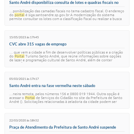
Santo André disponibiliza consulta de lotes e quadras fiscais no
portal
SIGA
…ponibilização das camadas fiscais no tema cadastro fiscal. O endereço
do
portal
é siga.santoandre.sp.gov.br A modernização do sistema
permite consultar os lotes com a classificação fiscal ou realizar a busca
pelos endere…
15/05/2023 às 17h45
CVC abre 315 vagas de emprego
… que vem a cidade a fim de desenvolver políticas públicas e a criação
do
Portal
Turismo Santo André, que reúne informações sobre opções
de lazer e programação cultural de Santo André, além de conter
indicações sobre onde…
05/03/2021 às 17h17
Santo André entra na fase vermelha neste sábado
…neira remota, pelos números 156 e 0800 019 1944. Outra opção é
acessar o
Portal
de Serviços do Cidadão no site da Prefeitura de Santo
André (). Solicitações relacionadas à zeladoria da cidade podem ser
feitas pelo aplica…
22/03/2020 às 18h52
Praça de Atendimento da Prefeitura de Santo André suspende
atividades a partir desta segunda