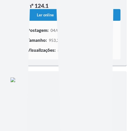
Edição nº 124.1
Ler online
Baixar
Postagem:
04/08/2011
Tamanho:
953,35 KB | 1 página
Visualizações:
85