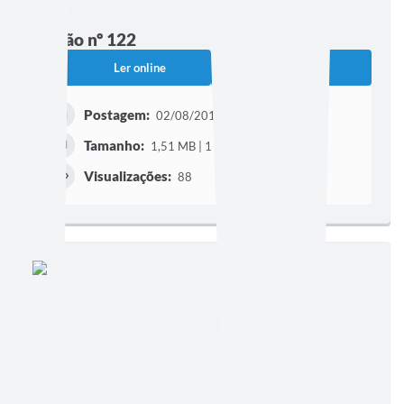
Edição nº 122
Ler online
Baixar
Postagem:
02/08/2011
Tamanho:
1,51 MB | 1 página
Visualizações:
88