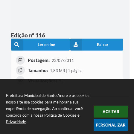
Edição nº 116
Ler online
Baixar
Postagem:
23/07/2011
Tamanho:
1,83 MB | 1 página
Visualizações:
92
Prefeitura Municipal de Santo André e os cookies:
nosso site usa cookies para melhorar a sua
experiência de navegação. Ao continuar você
ACEITAR
concorda com a nossa
Política de Cookies
e
Privacidade
.
PERSONALIZAR