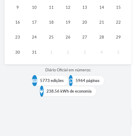
9
10
11
12
13
14
15
IPTU 2025
Legislação
16
17
18
19
20
21
22
Lei de acesso à informação
23
24
25
26
27
28
29
Lista de Comorbidades
30
31
1
2
3
4
5
Mobilidade Urbana Sustentável
Ouvidoria da Cidade
Diário Oficial em números:
Passe Escolar
5773 edições
5964 páginas
Parque Escola
238.56 kWh de economia
Portal da Educação
Quadra Fiscal
BUSCAR EDIÇÕES
SIC