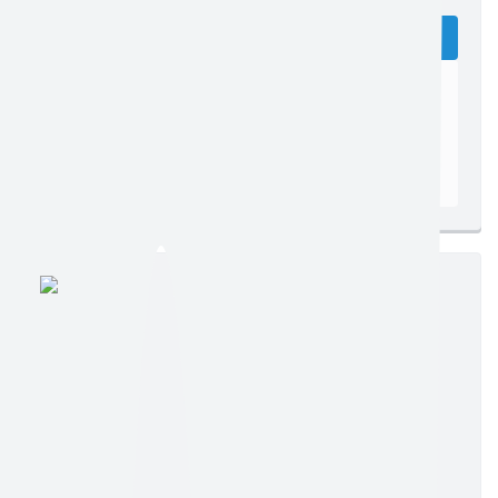
Edição nº 126
Ler online
Baixar
Postagem:
06/08/2011
Tamanho:
1,77 MB | 1 página
Visualizações:
81