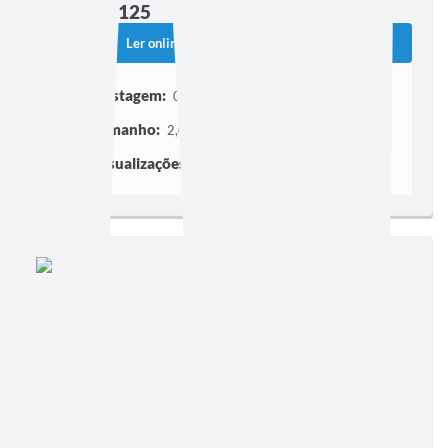
Edição nº 125
Ler online
Baixar
Postagem:
05/08/2011
Tamanho:
2,03 MB | 1 página
Visualizações:
89