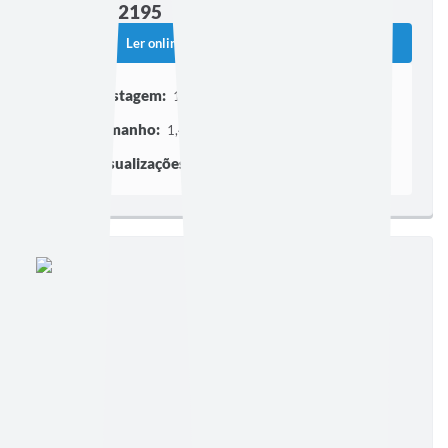
Edição nº 2195
Ler online
Baixar
Postagem:
15/12/2010
Tamanho:
1,43 MB | 1 página
Visualizações:
167