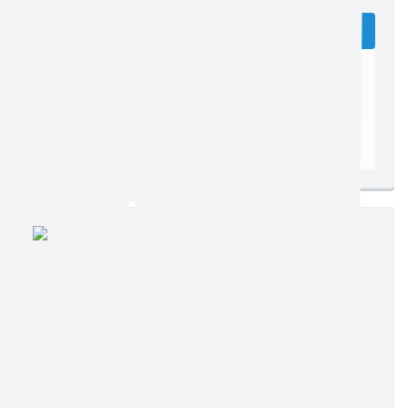
Edição nº 2199
Ler online
Baixar
Postagem:
21/12/2010
Tamanho:
312,99 KB | 1 página
Visualizações:
161