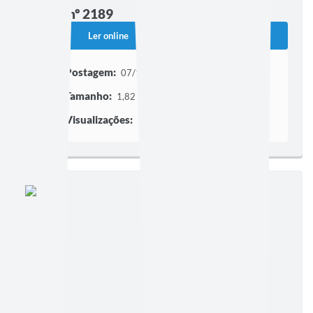
Edição nº 2189
Ler online
Baixar
Postagem:
07/12/2010
Tamanho:
1,82 MB | 1 página
Visualizações:
166