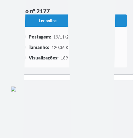
Edição nº 2177
Ler online
Baixar
Postagem:
19/11/2010
Tamanho:
120,36 KB | 1 página
Visualizações:
189