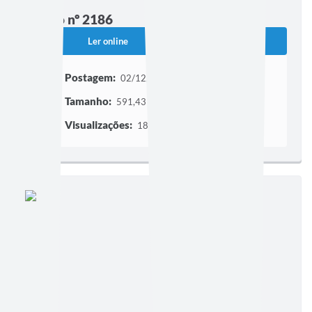
Edição nº 2186
Ler online
Baixar
Postagem:
02/12/2010
Tamanho:
591,43 KB | 1 página
Visualizações:
183