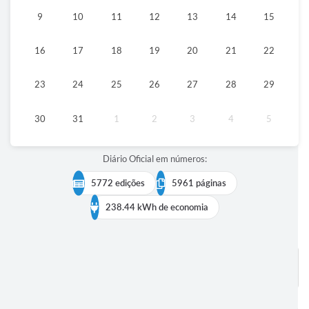
9
10
11
12
13
14
15
IPTU 2025
Legislação
16
17
18
19
20
21
22
Lei de acesso à informação
23
24
25
26
27
28
29
Lista de Comorbidades
30
31
1
2
3
4
5
Mobilidade Urbana Sustentável
Ouvidoria da Cidade
Diário Oficial em números:
Passe Escolar
5772 edições
5961 páginas
Parque Escola
238.44 kWh de economia
Portal da Educação
Quadra Fiscal
BUSCAR EDIÇÕES
SIC