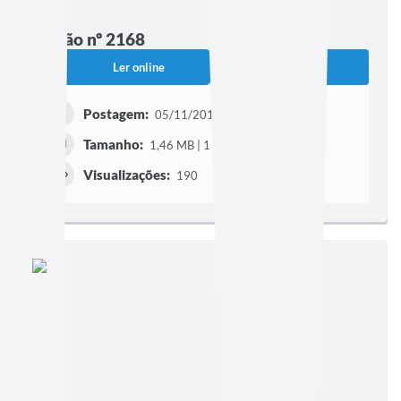
Edição nº 2168
Ler online
Baixar
Postagem:
05/11/2010
Tamanho:
1,46 MB | 1 página
Visualizações:
190