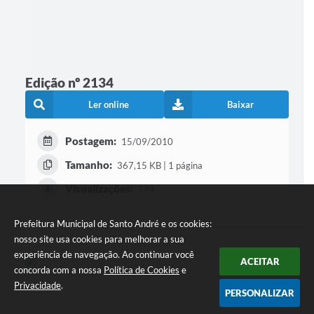
Edição nº 2134
Ler online
Baixar
Postagem:
15/09/2010
Tamanho:
367,15 KB | 1 página
Visualizações:
174
Prefeitura Municipal de Santo André e os cookies:
nosso site usa cookies para melhorar a sua
experiência de navegação. Ao continuar você
ACEITAR
concorda com a nossa
Política de Cookies
e
Privacidade
.
PERSONALIZAR