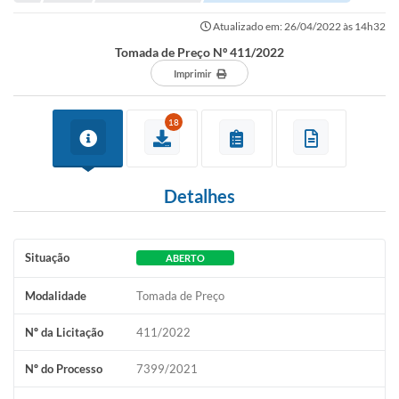
Portal de Serviços
Atualizado em: 26/04/2022 às 14h32
Transparência
Tomada de Preço Nº 411/2022
Ônibus
Imprimir
Consultar Processos
18
Contas Públicas
Contratos
Detalhes
Declaração de Rendimentos
Sabina
Situação
ABERTO
Editais
Modalidade
Tomada de Preço
Fale Conosco
Nº da Licitação
411/2022
FAQ - Perguntas Frequentes
Nº do Processo
7399/2021
Iluminação Pública