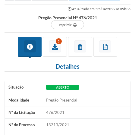
Portal de Serviços
Atualizado em: 25/04/2022 às 09h36
Transparência
Pregão Presencial Nº 476/2021
Ônibus
Imprimir
Consultar Processos
5
Contas Públicas
Contratos
Detalhes
Declaração de Rendimentos
Sabina
Situação
ABERTO
Editais
Modalidade
Pregão Presencial
Fale Conosco
Nº da Licitação
476/2021
FAQ - Perguntas Frequentes
Nº do Processo
13213/2021
Iluminação Pública