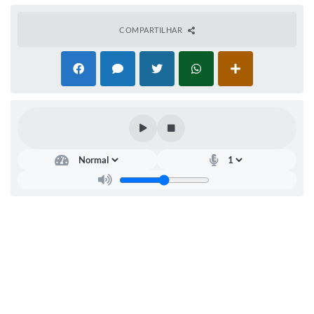
IPTU 2025
COMPARTILHAR
Legislação
Lei de acesso à informação
Lista de Comorbidades
Mobilidade Urbana Sustentável
Ouvidoria da Cidade
Passe Escolar
Parque Escola
Portal da Educação
Quadra Fiscal
SIC