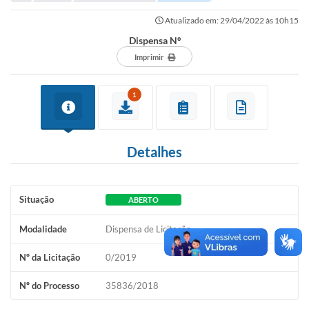
Portal de Serviços
Atualizado em: 29/04/2022 às 10h15
Transparência
Dispensa Nº
Ônibus
Imprimir
Consultar Processos
1
Contas Públicas
Contratos
Detalhes
Declaração de Rendimentos
Sabina
Situação
ABERTO
Editais
Modalidade
Dispensa de Licitação
Fale Conosco
Nº da Licitação
0/2019
FAQ - Perguntas Frequentes
Nº do Processo
35836/2018
Iluminação Pública