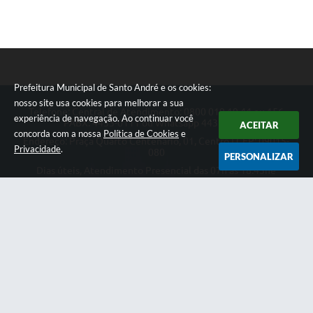
Sistema Colab
Autarquias
Prefeitura Municipal de Santo André e os cookies:
nosso site usa cookies para melhorar a sua
Telefone: Central de Atendimento: 0800 019 19 44 ou 156
experiência de navegação. Ao continuar você
PABX: 4433-0111 ou Whatsapp 4433-0123
ACEITAR
concorda com a nossa
Política de Cookies
e
Endereço: Praça Quarto Centenário, 01, Centro | CEP: 09015-
Privacidade
.
080
PERSONALIZAR
Dias úteis, Atendimento Presencial das 07h as 18:45he
Telefônico das 08h as 17:00h.
CNPJ: 46.522.942/0001-30
Prefeitura Municipal de Santo André
Versão do Sistema:
3.5.3 - 19/06/2026
Portal atualizado em:
06/08/2026 18:31
Dados Abertos