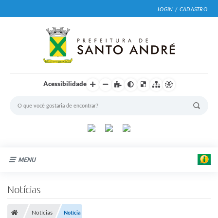
LOGIN / CADASTRO
Acessibilidade
MENU
Cidade
Notícias
Prefeitura
A
Notícias
Notícia
n