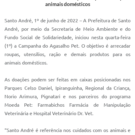
animais domésticos
IPTU 2025
Legislação
Santo André, 1º de junho de 2022 – A Prefeitura de Santo
André, por meio da Secretaria de Meio Ambiente e do
Lei de acesso à informação
Fundo Social de Solidariedade, iniciou nesta quarta-feira
Lista de Comorbidades
(1º) a Campanha do Agasalho Pet. O objetivo é arrecadar
roupas, utensílios, ração e demais produtos para os
Mobilidade Urbana Sustentável
animais domésticos.
Ouvidoria da Cidade
Passe Escolar
As doações podem ser feitas em caixas posicionadas nos
Parques Celso Daniel, Ipiranguinha, Regional da Criança,
Parque Escola
Norio Arimura, Pignatari e nos parceiros do programa
Portal da Educação
Moeda Pet: Farmabichos Farmácia de Manipulação
Veterinária e Hospital Veterinário Dr. Vet.
Quadra Fiscal
SIC
“Santo André é referência nos cuidados com os animais e