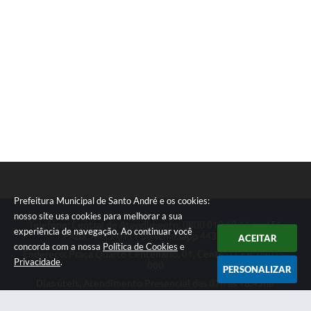
Prefeitura Municipal de Santo André e os cookies:
nosso site usa cookies para melhorar a sua
Telefone: Central de Atendimento: 0800 019 19 44 ou 156
experiência de navegação. Ao continuar você
PABX: 4433-0111 ou Whatsapp 4433-0123
ACEITAR
concorda com a nossa
Política de Cookies
e
Endereço: Praça Quarto Centenário, 01, Centro | CEP: 09015-
Privacidade
.
080
PERSONALIZAR
Dias úteis, Atendimento Presencial das 07h as 18:45he
Telefônico das 08h as 17:00h.