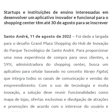
IPTU 2025
Startups e instituições de ensino interessadas em
Legislação
desenvolver um aplicativo inovador e funcional para o
shopping center têm até 30 de agosto para se inscrever
Lei de acesso à informação
Lista de Comorbidades
Santo André, 11 de agosto de 2022
– Foi dada a largada
para o desafio Grand Plaza Shopping do Hub de Inovação
Mobilidade Urbana Sustentável
do Parque Tecnológico de Santo André. Para proporcionar
Ouvidoria da Cidade
uma nova experiência de compra para seus clientes, a
SYN, administradora do shopping center, busca um
Passe Escolar
aplicativo para celular baseado no conceito
Varejo Figital
,
Parque Escola
que integra todos os canais de comunicação e vendas do
Portal da Educação
empreendimento. Com o uso de tecnologia e muita
inovação, a solução deve reunir funcionalidades como
Quadra Fiscal
mapa de lojas, ofertas exclusivas e divulgação de atrações
SIC
e promoções de acordo com o interesse do usuário e