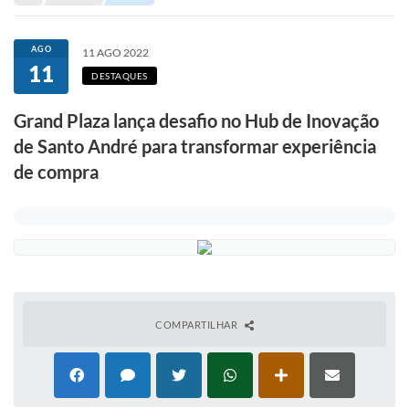
Portal de Serviços
Transparência
AGO
11 AGO 2022
11
Ônibus
DESTAQUES
Consultar Processos
Grand Plaza lança desafio no Hub de Inovação
de Santo André para transformar experiência
Contas Públicas
de compra
Contratos
Declaração de Rendimentos
Sabina
Editais
Fale Conosco
COMPARTILHAR
FAQ - Perguntas Frequentes
Iluminação Pública