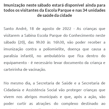
Imunização neste sábado estará disponível ainda para
IPTU 2025
todos os visitantes da Escola Parque e nas 34 unidades
de saúde da cidade
Legislação
Lei de acesso à informação
Santo André, 18 de agosto de 2022 - As crianças que
Lista de Comorbidades
visitarem a Sabina Escola Parque do Conhecimento neste
sábado (20), das
9h30
às 16h30
, vão poder receber a
Mobilidade Urbana Sustentável
imunização contra a poliomielite, doença que causa a
Ouvidoria da Cidade
paralisia infantil, no ambulatório que fica dentro do
equipamento - é necessário levar documento da criança e
Passe Escolar
carteirinha de vacinação.
Parque Escola
Portal da Educação
No mesmo dia, a Secretaria de Saúde e a Secretaria de
Cidadania e Assistência Social vão proteger crianças que
Quadra Fiscal
vivem nos abrigos municipais e que, após a ação, vão
SIC
poder curtir as atrações do complexo destinado ao