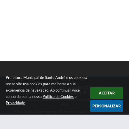
Prefeitura Municipal de Santo André e os cookies:
nosso site usa cookies para melhorar a sua
Telefone: Central de Atendimento: 0800 019 19 44 ou 156
experiência de navegação. Ao continuar você
PABX: 4433-0111 ou Whatsapp 4433-0123
ACEITAR
concorda com a nossa
Política de Cookies
e
Endereço: Praça Quarto Centenário, 01, Centro | CEP: 09015-
Privacidade
.
080
PERSONALIZAR
Dias úteis, Atendimento Presencial das 07h as 18:45he
Telefônico das 08h as 17:00h.
CNPJ: 46.522.942/0001-30