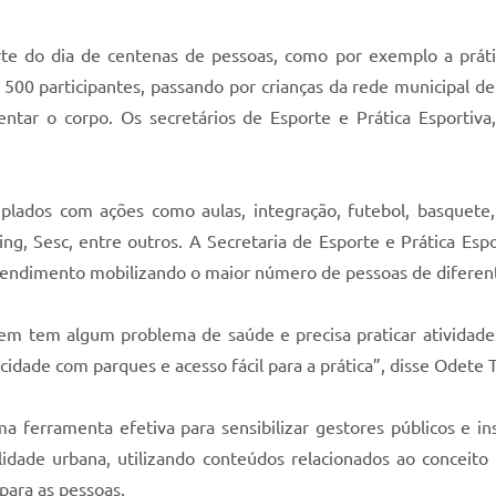
te do dia de centenas de pessoas, como por exemplo a prátic
500 participantes, passando por crianças da rede municipal de
ntar o corpo. Os secretários de Esporte e Prática Esportiva
dos com ações como aulas, integração, futebol, basquete, 
g, Sesc, entre outros. A Secretaria de Esporte e Prática Espo
tendimento mobilizando o maior número de pessoas de diferente
m tem algum problema de saúde e precisa praticar atividades.
dade com parques e acesso fácil para a prática”, disse Odete T
 ferramenta efetiva para sensibilizar gestores públicos e in
lidade urbana, utilizando conteúdos relacionados ao conceit
os para as pessoas.