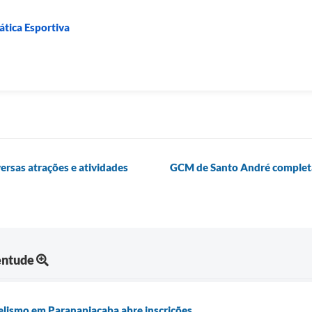
ática Esportiva
rsas atrações e atividades
GCM de Santo André completa
entude
lismo em Paranapiacaba abre inscrições