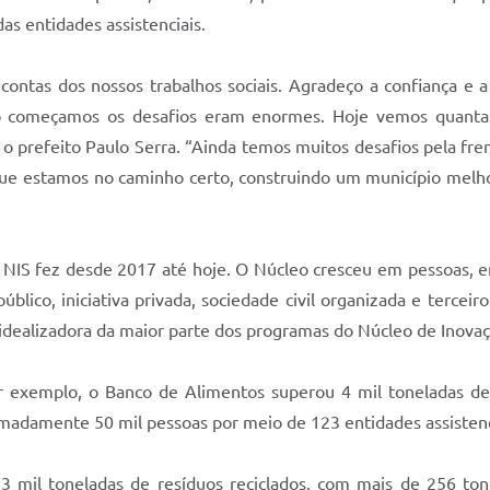
as entidades assistenciais.
ontas dos nossos trabalhos sociais. Agradeço a confiança e a 
o começamos os desafios eram enormes. Hoje vemos quantas
 o prefeito Paulo Serra. “Ainda temos muitos desafios pela f
que estamos no caminho certo, construindo um município melho
 NIS fez desde 2017 até hoje. O Núcleo cresceu em pessoas, e
úblico, iniciativa privada, sociedade civil organizada e terc
idealizadora da maior parte dos programas do Núcleo de Inovaçã
 exemplo, o Banco de Alimentos superou 4 mil toneladas de 
oximadamente 50 mil pessoas por meio de 123 entidades assistenc
 mil toneladas de resíduos reciclados, com mais de 256 ton