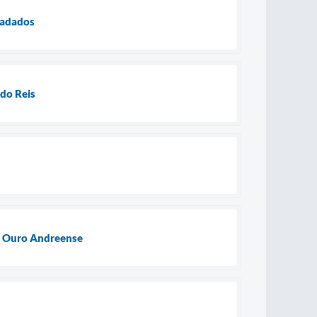
cadados
ndo Reis
de Ouro Andreense