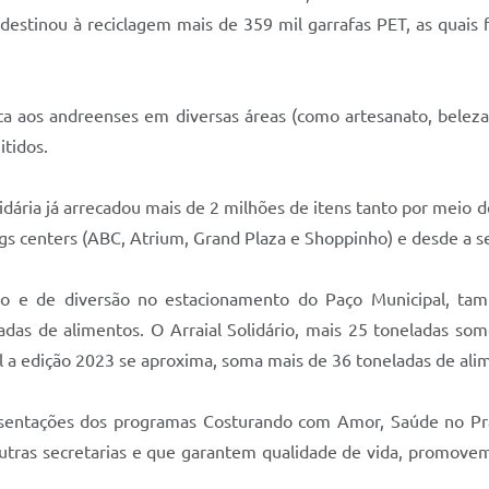
estinou à reciclagem mais de 359 mil garrafas PET, as quais 
a aos andreenses em diversas áreas (como artesanato, beleza, c
itidos.
dária já arrecadou mais de 2 milhões de itens tanto por meio
pings centers (ABC, Atrium, Grand Plaza e Shoppinho) e desde 
o e de diversão no estacionamento do Paço Municipal, tamb
ladas de alimentos. O Arraial Solidário, mais 25 toneladas s
ual a edição 2023 se aproxima, soma mais de 36 toneladas de ali
resentações dos programas Costurando com Amor, Saúde no P
outras secretarias e que garantem qualidade de vida, promovem