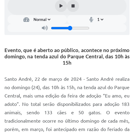
IPTU 2025
Legislação
Lei de acesso à informação
Lista de Comorbidades
Evento, que é aberto ao público, acontece no próximo
Mobilidade Urbana Sustentável
domingo, na tenda azul do Parque Central, das 10h às
15h
Ouvidoria da Cidade
Passe Escolar
Santo André, 22 de março de 2024 - Santo André realiza
no domingo (24), das 10h às 15h, na tenda azul do Parque
Parque Escola
Central, mais uma edição da feira de adoção “Eu amo, eu
Portal da Educação
adoto”. No total serão disponibilizados para adoção 183
animais, sendo 133 cães e 50 gatos. O evento
Quadra Fiscal
tradicionalmente ocorre no último domingo de cada mês,
SIC
porém, em março, foi antecipado em razão do feriado da