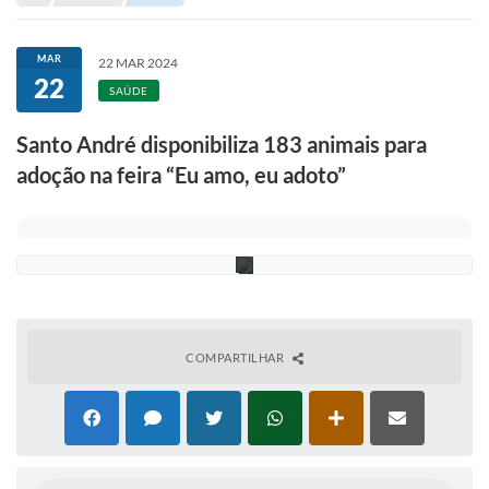
H
Portal de Serviços
e
l
Transparência
b
MAR
22 MAR 2024
e
22
Ônibus
r
SAÚDE
A
g
Consultar Processos
Santo André disponibiliza 183 animais para
g
i
adoção na feira “Eu amo, eu adoto”
Contas Públicas
o
/
P
Contratos
S
A
Declaração de Rendimentos
Sabina
Editais
COMPARTILHAR
Fale Conosco
FAQ - Perguntas Frequentes
Iluminação Pública