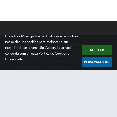
Prefeitura Municipal de Santo André e os cookies:
nosso site usa cookies para melhorar a sua
Telefone: Central de Atendimento: 0800 019 19 44 ou 156
experiência de navegação. Ao continuar você
PABX: 4433-0111 ou Whatsapp 4433-0123
ACEITAR
concorda com a nossa
Política de Cookies
e
Endereço: Praça Quarto Centenário, 01, Centro | CEP: 09015-
Privacidade
.
080
PERSONALIZAR
Dias úteis, Atendimento Presencial das 07h as 18:45he
Telefônico das 08h as 17:00h.
CNPJ: 46.522.942/0001-30
Prefeitura Municipal de Santo André
Versão do Sistema:
3.5.3 - 19/06/2026
Portal atualizado em:
05/08/2026 18:06
Dados Abertos