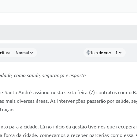
 MÍDIAS
RECEBA NOTÍCIAS
eitura:
Tom de voz:
cidade, como saúde, segurança e esporte
e Santo André assinou nesta sexta-feira (7) contratos com o Ba
as mais diversas áreas. As intervenções passarão por saúde, 
tração.
o para a cidade. Lá no início da gestão tivemos que recuperar o
 a força da cidade, começamos a receber parcerias como essa. 