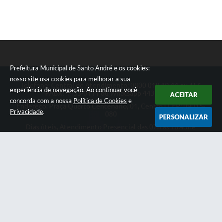
Prefeitura Municipal de Santo André e os cookies:
nosso site usa cookies para melhorar a sua
Telefone: Central de Atendimento: 0800 019 19 44 ou 156
experiência de navegação. Ao continuar você
PABX: 4433-0111 ou Whatsapp 4433-0123
ACEITAR
concorda com a nossa
Política de Cookies
e
Endereço: Praça Quarto Centenário, 01, Centro | CEP: 09015-
Privacidade
.
080
PERSONALIZAR
Dias úteis, Atendimento Presencial das 07h as 18:45he
Telefônico das 08h as 17:00h.
CNPJ: 46.522.942/0001-30
Prefeitura Municipal de Santo André
Versão do Sistema:
3.5.3 - 19/06/2026
Portal atualizado em:
07/08/2026 14:27
Dados Abertos