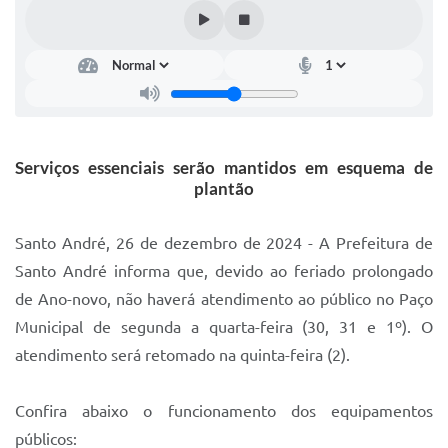
IPTU 2025
Legislação
Lei de acesso à informação
Lista de Comorbidades
Serviços essenciais serão mantidos em esquema de
Mobilidade Urbana Sustentável
plantão
Ouvidoria da Cidade
Santo André, 26 de dezembro de 2024 - A Prefeitura de
Passe Escolar
Santo André informa que, devido ao feriado prolongado
de Ano-novo, não haverá atendimento ao público no Paço
Parque Escola
Municipal de segunda a quarta-feira (30, 31 e 1º). O
Portal da Educação
atendimento será retomado na quinta-feira (2).
Quadra Fiscal
Confira abaixo o funcionamento dos equipamentos
SIC
públicos: