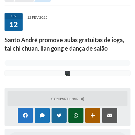
A
Portal de Serviços
l
e
Transparência
x
FEV
12 FEV 2025
C
12
Ônibus
a
v
a
Consultar Processos
Santo André promove aulas gratuitas de ioga,
n
h
tai chi chuan, lian gong e dança de salão
Contas Públicas
a
/
P
Contratos
S
A
Declaração de Rendimentos
Sabina
Editais
COMPARTILHAR
Fale Conosco
FAQ - Perguntas Frequentes
Iluminação Pública