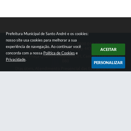
Prefeitura Municipal de Santo André e os cookies:
nosso site usa cookies para melhorar a sua
Telefone: Central de Atendimento: 0800 019 19 44 ou 156
experiência de navegação. Ao continuar você
PABX: 4433-0111 ou Whatsapp 4433-0123
ACEITAR
concorda com a nossa
Política de Cookies
e
Endereço: Praça Quarto Centenário, 01, Centro | CEP: 09015-
Privacidade
.
080
PERSONALIZAR
Dias úteis, Atendimento Presencial das 07h as 18:45he
Telefônico das 08h as 17:00h.
CNPJ: 46.522.942/0001-30
Prefeitura Municipal de Santo André
Versão do Sistema:
3.5.3 - 19/06/2026
Portal atualizado em:
07/08/2026 18:49
Dados Abertos