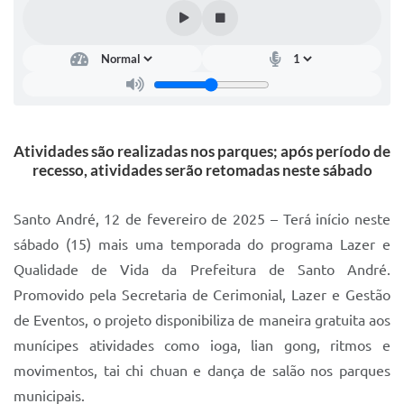
IPTU 2025
Legislação
Lei de acesso à informação
Lista de Comorbidades
Atividades são realizadas nos parques; após período de
Mobilidade Urbana Sustentável
recesso, atividades serão retomadas neste sábado
Ouvidoria da Cidade
Santo André, 12 de fevereiro de 2025 – Terá início neste
Passe Escolar
sábado (15) mais uma temporada do programa Lazer e
Qualidade de Vida da Prefeitura de Santo André.
Parque Escola
Promovido pela Secretaria de Cerimonial, Lazer e Gestão
Portal da Educação
de Eventos, o projeto disponibiliza de maneira gratuita aos
Quadra Fiscal
munícipes atividades como ioga, lian gong, ritmos e
movimentos, tai chi chuan e dança de salão nos parques
SIC
municipais.