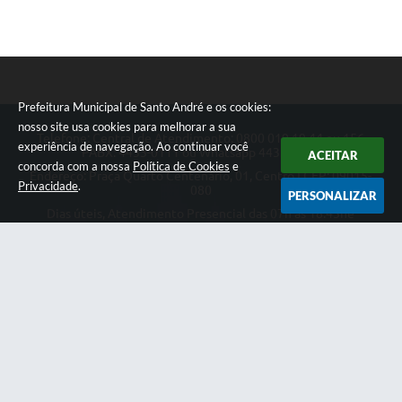
Prefeitura Municipal de Santo André e os cookies:
nosso site usa cookies para melhorar a sua
Telefone: Central de Atendimento: 0800 019 19 44 ou 156
experiência de navegação. Ao continuar você
PABX: 4433-0111 ou Whatsapp 4433-0123
ACEITAR
concorda com a nossa
Política de Cookies
e
Endereço: Praça Quarto Centenário, 01, Centro | CEP: 09015-
Privacidade
.
080
PERSONALIZAR
Dias úteis, Atendimento Presencial das 07h as 18:45he
Telefônico das 08h as 17:00h.
CNPJ: 46.522.942/0001-30
Prefeitura Municipal de Santo André
Versão do Sistema:
3.5.3 - 19/06/2026
Portal atualizado em:
07/08/2026 18:49
Dados Abertos