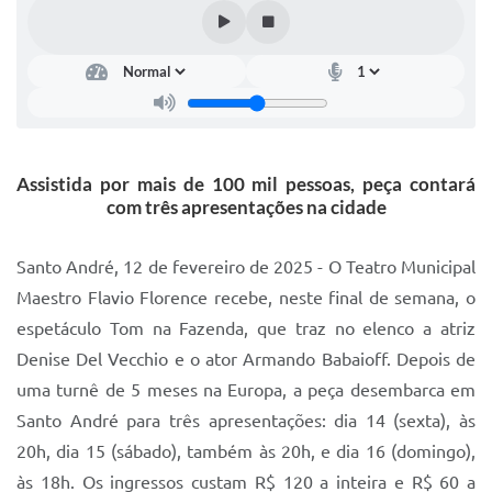
IPTU 2025
Legislação
Lei de acesso à informação
Lista de Comorbidades
Assistida por mais de 100 mil pessoas, peça contará
Mobilidade Urbana Sustentável
com três apresentações na cidade
Ouvidoria da Cidade
Santo André, 12 de fevereiro de 2025 - O Teatro Municipal
Passe Escolar
Maestro Flavio Florence recebe, neste final de semana, o
espetáculo Tom na Fazenda, que traz no elenco a atriz
Parque Escola
Denise Del Vecchio e o ator Armando Babaioff. Depois de
Portal da Educação
uma turnê de 5 meses na Europa, a peça desembarca em
Quadra Fiscal
Santo André para três apresentações: dia 14 (sexta), às
20h, dia 15 (sábado), também às 20h, e dia 16 (domingo),
SIC
às 18h. Os ingressos custam R$ 120 a inteira e R$ 60 a