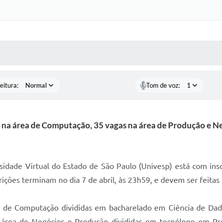
 MÍDIAS
RECEBA NOTÍCIAS
eitura:
Tom de voz:
 na área de Computação, 35 vagas na área de Produção e Neg
idade Virtual do Estado de São Paulo (Univesp) está com insc
ições terminam no dia 7 de abril, às 23h59, e devem ser feitas 
ea de Computação divididas em bacharelado em Ciência de D
 área de Negócios e Produção divididas em tecnólogo em Pr