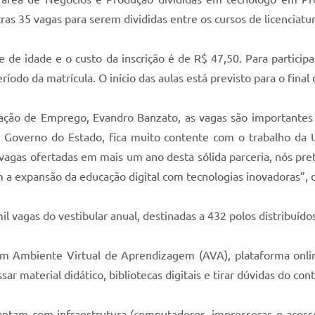
as 35 vagas para serem divididas entre os cursos de licenciat
 de idade e o custo da inscrição é de R$ 47,50. Para particip
íodo da matrícula. O início das aulas está previsto para o final
ão de Emprego, Evandro Banzato, as vagas são importantes pa
o Governo do Estado, fica muito contente com o trabalho da U
s vagas ofertadas em mais um ano desta sólida parceria, nós 
m a expansão da educação digital com tecnologias inovadoras”, 
 vagas do vestibular anual, destinadas a 432 polos distribuído
s em Ambiente Virtual de Aprendizagem (AVA), plataforma onli
sar material didático, bibliotecas digitais e tirar dúvidas do co
contam com infraestrutura (computadores, impressoras e acess