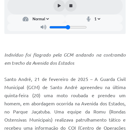
IPTU 2025
Legislação
Lei de acesso à informação
Lista de Comorbidades
Mobilidade Urbana Sustentável
Indivíduo foi flagrado pela GCM andando na contramão
em trecho da Avenida dos Estados
Ouvidoria da Cidade
Passe Escolar
Santo André, 21 de fevereiro de 2025 – A Guarda Civil
Parque Escola
Municipal (GCM) de Santo André apreendeu na última
quinta-feira (20) uma moto roubada e prendeu um
Portal da Educação
homem, em abordagem ocorrida na Avenida dos Estados,
Quadra Fiscal
no Parque Jaçatuba. Uma equipe da Romu (Rondas
Ostensivas Municipais) realizava patrulhamento tático e
SIC
recebeu uma informação do COI (Centro de Operações