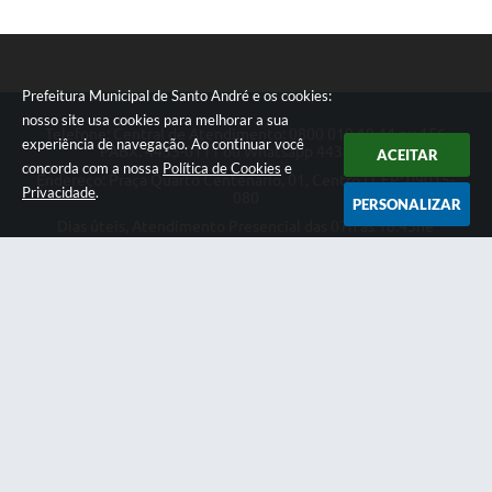
Prefeitura Municipal de Santo André e os cookies:
nosso site usa cookies para melhorar a sua
Telefone: Central de Atendimento: 0800 019 19 44 ou 156
experiência de navegação. Ao continuar você
PABX: 4433-0111 ou Whatsapp 4433-0123
ACEITAR
concorda com a nossa
Política de Cookies
e
Endereço: Praça Quarto Centenário, 01, Centro | CEP: 09015-
Privacidade
.
080
PERSONALIZAR
Dias úteis, Atendimento Presencial das 07h as 18:45he
Telefônico das 08h as 17:00h.
CNPJ: 46.522.942/0001-30
Prefeitura Municipal de Santo André
Versão do Sistema:
3.5.3 - 19/06/2026
Portal atualizado em:
07/08/2026 18:49
Dados Abertos
Copyright Instar - 2006-2026. Todos os direitos reservados -