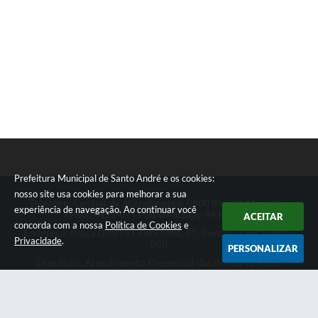
Prefeitura Municipal de Santo André e os cookies:
nosso site usa cookies para melhorar a sua
Telefone: Central de Atendimento: 0800 019 19 44 ou 156
experiência de navegação. Ao continuar você
PABX: 4433-0111 ou Whatsapp 4433-0123
ACEITAR
concorda com a nossa
Política de Cookies
e
Endereço: Praça Quarto Centenário, 01, Centro | CEP: 09015-
Privacidade
.
080
PERSONALIZAR
Dias úteis, Atendimento Presencial das 07h as 18:45he
Telefônico das 08h as 17:00h.
CNPJ: 46.522.942/0001-30
Prefeitura Municipal de Santo André