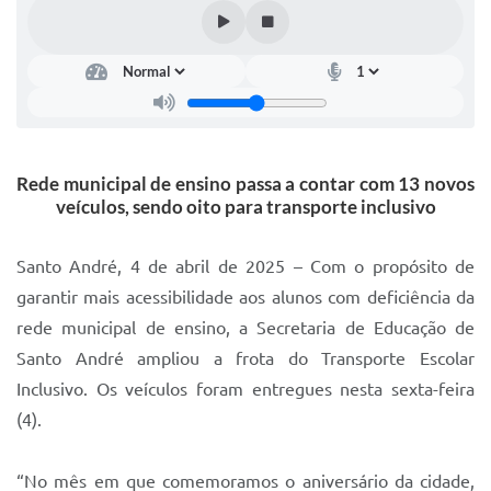
IPTU 2025
Legislação
Lei de acesso à informação
Lista de Comorbidades
Rede municipal de ensino passa a contar com 13 novos
Mobilidade Urbana Sustentável
veículos, sendo oito para transporte inclusivo
Ouvidoria da Cidade
Santo André, 4 de abril de 2025 – Com o propósito de
Passe Escolar
garantir mais acessibilidade aos alunos com deficiência da
rede municipal de ensino, a Secretaria de Educação de
Parque Escola
Santo André ampliou a frota do Transporte Escolar
Portal da Educação
Inclusivo. Os veículos foram entregues nesta sexta-feira
Quadra Fiscal
(4).
SIC
“No mês em que comemoramos o aniversário da cidade,