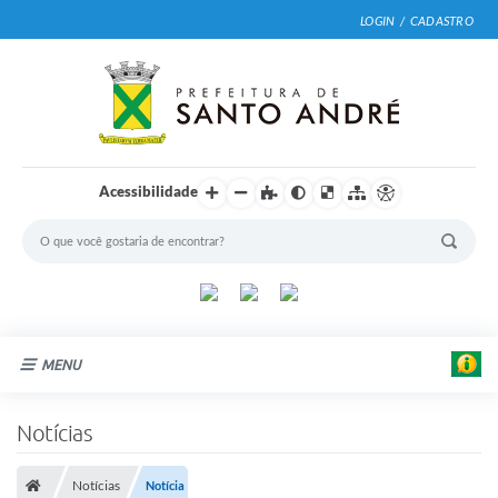
LOGIN / CADASTRO
Acessibilidade
F
MENU
o
t
o
Cidade
Notícias
:
G
Prefeitura
u
i
Notícias
Notícia