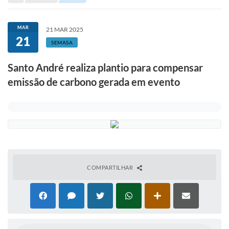
Portal de Serviços
Transparência
MAR
21 MAR 2025
21
Ônibus
SEMASA
Consultar Processos
Santo André realiza plantio para compensar
emissão de carbono gerada em evento
Contas Públicas
Contratos
Declaração de Rendimentos
Sabina
Editais
COMPARTILHAR
Fale Conosco
FAQ - Perguntas Frequentes
Iluminação Pública