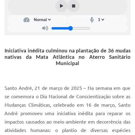
IPTU 2025
Legislação
Lei de acesso à informação
Lista de Comorbidades
Iniciativa inédita culminou na plantação de 36 mudas
Mobilidade Urbana Sustentável
nativas da Mata Atlântica no Aterro Sanitário
Municipal
Ouvidoria da Cidade
Passe Escolar
Santo André, 21 de março de 2025 – Na semana em que
Parque Escola
se comemora o Dia Nacional de Conscientização sobre as
Portal da Educação
Mudanças Climáticas, celebrado em 16 de março, Santo
André promoveu uma iniciativa inédita para reparar os
Quadra Fiscal
impactos causados ao meio ambiente em decorrência das
SIC
atividades humanas: o plantio de diversas espécies