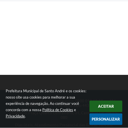
Prefeitura Municipal de Santo André e os cookies:
nosso site usa cookies para melhorar a sua
Telefone: Central de Atendimento: 0800 019 19 44 ou 156
experiência de navegação. Ao continuar você
PABX: 4433-0111 ou Whatsapp 4433-0123
ACEITAR
concorda com a nossa
Política de Cookies
e
Endereço: Praça Quarto Centenário, 01, Centro | CEP: 09015-
Privacidade
.
080
PERSONALIZAR
Dias úteis, Atendimento Presencial das 07h as 18:45he