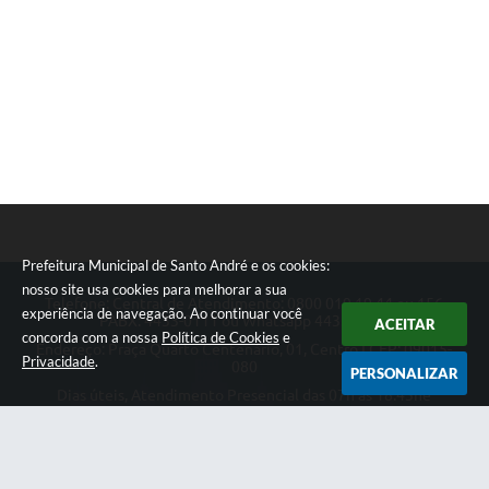
Prefeitura Municipal de Santo André e os cookies:
nosso site usa cookies para melhorar a sua
Telefone: Central de Atendimento: 0800 019 19 44 ou 156
experiência de navegação. Ao continuar você
PABX: 4433-0111 ou Whatsapp 4433-0123
ACEITAR
concorda com a nossa
Política de Cookies
e
Endereço: Praça Quarto Centenário, 01, Centro | CEP: 09015-
Privacidade
.
080
PERSONALIZAR
Dias úteis, Atendimento Presencial das 07h as 18:45he
Telefônico das 08h as 17:00h.
CNPJ: 46.522.942/0001-30
Prefeitura Municipal de Santo André