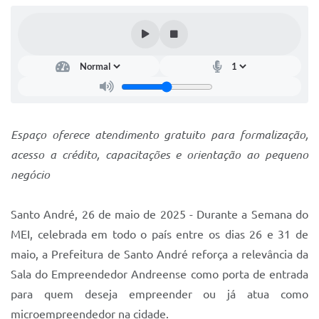
IPTU 2025
Legislação
Lei de acesso à informação
Lista de Comorbidades
Mobilidade Urbana Sustentável
Espaço oferece atendimento gratuito para formalização,
acesso a crédito, capacitações e orientação ao pequeno
Ouvidoria da Cidade
negócio
Passe Escolar
Parque Escola
Santo André, 26 de maio de 2025 - Durante a Semana do
MEI, celebrada em todo o país entre os dias 26 e 31 de
Portal da Educação
maio, a Prefeitura de Santo André reforça a relevância da
Quadra Fiscal
Sala do Empreendedor Andreense como porta de entrada
para quem deseja empreender ou já atua como
SIC
microempreendedor na cidade.