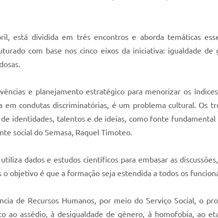
l, está dividida em três encontros e aborda temáticas ess
turado com base nos cinco eixos da iniciativa: igualdade de 
idosas.
ivências e planejamento estratégico para menorizar os índice
a em condutas discriminatórias, é um problema cultural. Os 
e de identidades, talentos e de ideias, como fonte fundamental
ente social do Semasa, Raquel Timoteo.
utiliza dados e estudos científicos para embasar as discussõ
as o objetivo é que a formação seja estendida a todos os funcion
cia de Recursos Humanos, por meio do Serviço Social, o pr
 ao assédio, à desigualdade de gênero, à homofobia, ao etar