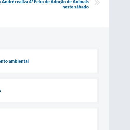
o André realiza 4ª Feira de Adoção de Animais
neste sábado
mento ambiental
s