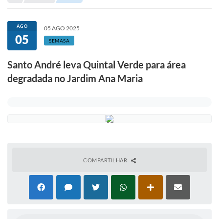
Portal de Serviços
Transparência
AGO
05 AGO 2025
05
Ônibus
SEMASA
Consultar Processos
Santo André leva Quintal Verde para área
degradada no Jardim Ana Maria
Contas Públicas
Contratos
Declaração de Rendimentos
Sabina
Editais
COMPARTILHAR
Fale Conosco
FAQ - Perguntas Frequentes
Iluminação Pública