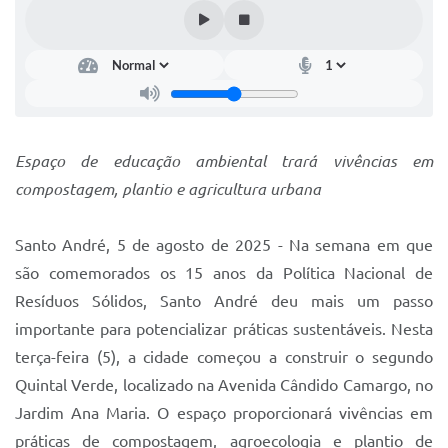
IPTU 2025
Legislação
Lei de acesso à informação
Lista de Comorbidades
Espaço de educação ambiental trará vivências em
Mobilidade Urbana Sustentável
compostagem, plantio e agricultura urbana
Ouvidoria da Cidade
Santo André, 5 de agosto de 2025 - Na semana em que
Passe Escolar
são comemorados os 15 anos da Política Nacional de
Parque Escola
Resíduos Sólidos, Santo André deu mais um passo
importante para potencializar práticas sustentáveis. Nesta
Portal da Educação
terça-feira (5), a cidade começou a construir o segundo
Quadra Fiscal
Quintal Verde, localizado na Avenida Cândido Camargo, no
Jardim Ana Maria. O espaço proporcionará vivências em
SIC
práticas de compostagem, agroecologia e plantio de