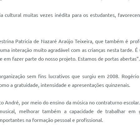
a cultural muitas vezes inédita para os estudantes, favorecen
trina Patricia de Nazaré Araújo Teixeira, que também é prof
ma interação muito agradável com as crianças nesta tarde. É u
e em fazer parte do nosso projeto. Estamos de portas abertas”.
nização sem fins lucrativos que surgiu em 2008. Rogério Schu
omo a gratuidade, intensidade e apresentações quinzenais.
to André, por meio do ensino da música no contraturno escolar.
usical, melhorar também a capacidade de trabalhar em gru
mportantes na formação pessoal e profissional.