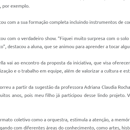
, por exemplo.
ou com a sua formação completa incluindo instrumentos de cord
antou com o verdadeiro show. “Fiquei muito surpresa com o so
o”, destacou a aluna, que se animou para aprender a tocar al
la vai ao encontro da proposta da iniciativa, que visa oferec
ização e o trabalho em equipe, além de valorizar a cultura e est
rreu a partir da sugestão da professora Adriana Claudia Rocha 
tos anos, pois meu filho já participou desse lindo projeto. 
to coletivo como a orquestra, estimula a atenção, a memória, 
logando com diferentes áreas do conhecimento, como artes, hist