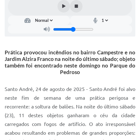
IPTU 2025
Legislação
Lei de acesso à informação
Lista de Comorbidades
Prática provocou incêndios no bairro Campestre e no
Mobilidade Urbana Sustentável
Jardim Alzira Franco na noite do último sábado; objeto
também foi encontrado neste domingo no Parque do
Ouvidoria da Cidade
Pedroso
Passe Escolar
Santo André, 24 de agosto de 2025 - Santo André foi alvo
Parque Escola
neste fim de semana de uma prática perigosa e
Portal da Educação
recorrente: a soltura de balões. Na noite do último sábado
(23), 11 destes objetos ganharam o céu da cidade
Quadra Fiscal
carregados com fogos de artifício. O ato irresponsável
SIC
acabou resultando em problemas de grandes proporções: