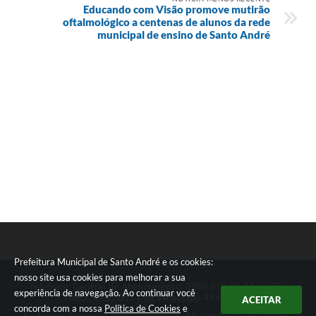
Educando com Visão promove mutirão
oftalmológico a centenas de alunos da rede
municipal de ensino de Santo André
Prefeitura Municipal de Santo André e os cookies:
nosso site usa cookies para melhorar a sua
Telefone: Central de Atendimento: 0800 019 19 44 ou 156
experiência de navegação. Ao continuar você
PABX: 4433-0111 ou Whatsapp 4433-0123
ACEITAR
concorda com a nossa
Política de Cookies
e