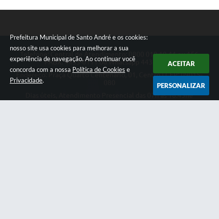
Prefeitura Municipal de Santo André e os cookies:
nosso site usa cookies para melhorar a sua
Telefone: Central de Atendimento: 0800 019 19 44 ou 156
experiência de navegação. Ao continuar você
PABX: 4433-0111 ou Whatsapp 4433-0123
ACEITAR
concorda com a nossa
Política de Cookies
e
Endereço: Praça Quarto Centenário, 01, Centro | CEP: 09015-
Privacidade
.
080
PERSONALIZAR
Dias úteis, Atendimento Presencial das 07h as 18:45he
Telefônico das 08h as 17:00h.
CNPJ: 46.522.942/0001-30
Prefeitura Municipal de Santo André
Versão do Sistema:
3.5.3 - 19/06/2026
Portal atualizado em:
07/08/2026 18:49
Dados Abertos
Copyright Instar - 2006-2026. Todos os direitos reservados -
Instar Tecnologia