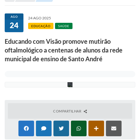
d
Portal de Serviços
u
a
Transparência
r
AGO
24 AGO 2025
d
24
o
Ônibus
EDUCAÇÃO
SAÚDE
M
e
Consultar Processos
Educando com Visão promove mutirão
r
l
oftalmológico a centenas de alunos da rede
i
Contas Públicas
n
municipal de ensino de Santo André
o
Contratos
/
P
Declaração de Rendimentos
S
A
Sabina
Editais
Fale Conosco
COMPARTILHAR
FAQ - Perguntas Frequentes
Iluminação Pública