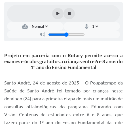
IPTU 2025
Legislação
Lei de acesso à informação
Lista de Comorbidades
Mobilidade Urbana Sustentável
Projeto em parceria com o Rotary permite acesso a
exames e óculos gratuitos a crianças entre 6 e 8 anos do
Ouvidoria da Cidade
1º ano do Ensino Fundamental
Passe Escolar
Santo André, 24 de agosto de 2025 – O Poupatempo da
Parque Escola
Saúde de Santo André foi tomado por crianças neste
Portal da Educação
domingo (24) para a primeira etapa de mais um mutirão de
consultas oftalmológicas do programa Educando com
Quadra Fiscal
Visão. Centenas de estudantes entre 6 e 8 anos, que
SIC
fazem parte do 1º ano do Ensino Fundamental da rede