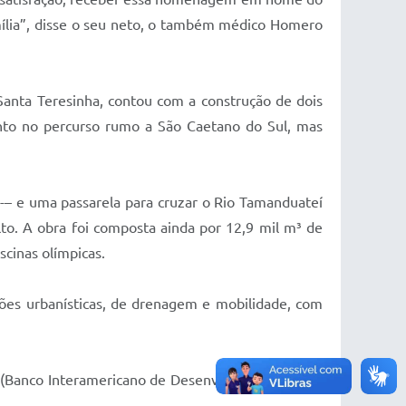
mília”, disse o seu neto, o também médico Homero
anta Teresinha, contou com a construção de dois
anto no percurso rumo a São Caetano do Sul, mas
 -– e uma passarela para cruzar o Rio Tamanduateí
lto. A obra foi composta ainda por 12,9 mil m³ de
scinas olímpicas.
ções urbanísticas, de drenagem e mobilidade, com
D (Banco Interamericano de Desenvolvimento), com