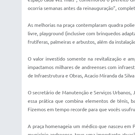
ocorria semanas antes da reinauguração”, compl
As melhorias na praça contemplaram quadra polies
livre, playground (inclusive com brinquedos adapt
frutíferas, palmeiras e arbustos, além da instala
O valor investido somente na revitalização e a
impactamos milhares de andreenses com infraestrut
de Infraestrutura e Obras, Acacio Miranda da Silva 
O secretário de Manutenção e Serviços Urbanos, Jo
essa prática que combina elementos de tênis, b
Fizemos em tempo recorde para que vocês usufr
A praça homenageia um médico que nasceu em Pir
município andreense, teve uma importante atuaçã