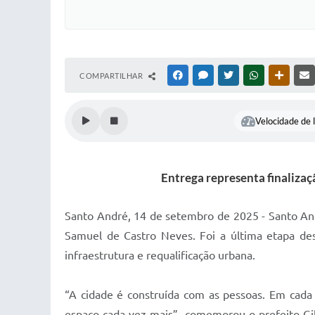
COMPARTILHAR
FACEBOOK
MESSENGER
TWITTER
WHATSAPP
OUTRAS
Velocidade de l
Entrega representa finalizaç
Santo André, 14 de setembro de 2025 - Santo An
Samuel de Castro Neves. Foi a última etapa des
infraestrutura e requalificação urbana.
“A cidade é construída com as pessoas. Em cad
espaço cada vez mais”, comemorou o prefeito Gil