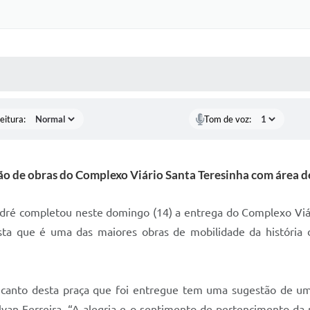
 MÍDIAS
RECEBA NOTÍCIAS
eitura:
Tom de voz:
ão de obras do Complexo Viário Santa Teresinha com área de
dré completou neste domingo (14) a entrega do Complexo Viár
ta que é uma das maiores obras de mobilidade da história 
a canto desta praça que foi entregue tem uma sugestão de 
van Ferreira. “A alegria e o sentimento de pertencimento da 