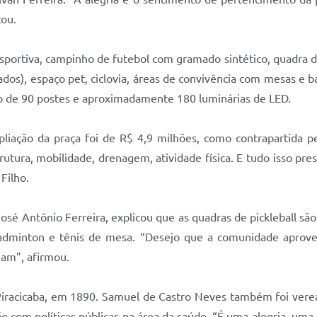
etou.
portiva, campinho de futebol com gramado sintético, quadra de 
ados), espaço pet, ciclovia, áreas de convivência com mesas e b
ção de 90 postes e aproximadamente 180 luminárias de LED.
mpliação da praça foi de R$ 4,9 milhões, como contrapartida 
ura, mobilidade, drenagem, atividade física. E tudo isso prese
Filho.
sé Antônio Ferreira, explicou que as quadras de pickleball são 
adminton e tênis de mesa. “Desejo que a comunidade aprovei
uam”, afirmou.
acicaba, em 1890. Samuel de Castro Neves também foi verea
o com políticas públicas na área da saúde. “É uma alegria, u