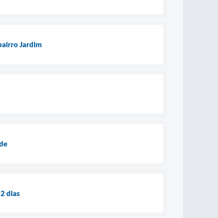
bairro Jardim
ade
2 dias