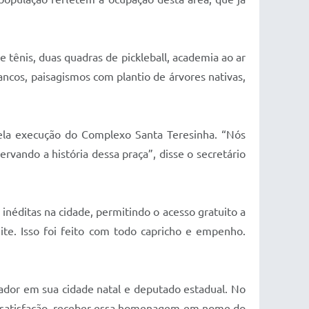
tênis, duas quadras de pickleball, academia ao ar
ancos, paisagismos com plantio de árvores nativas,
pela execução do Complexo Santa Teresinha. “Nós
rvando a história dessa praça”, disse o secretário
inéditas na cidade, permitindo o acesso gratuito a
te. Isso foi feito com todo capricho e empenho.
dor em sua cidade natal e deputado estadual. No
ma satisfação, receber essa homenagem em nome do