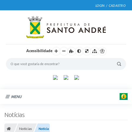
LOGIN / CADASTRO
Acessibilidade
MENU
F
Cidade
Notícias
o
t
Prefeitura
o
:
Notícias
Notícia