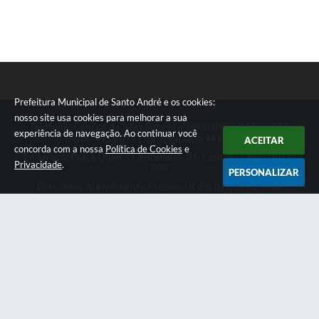
Prefeitura Municipal de Santo André e os cookies:
nosso site usa cookies para melhorar a sua
Telefone: Central de Atendimento: 0800 019 19 44 ou 156
experiência de navegação. Ao continuar você
PABX: 4433-0111 ou Whatsapp 4433-0123
ACEITAR
concorda com a nossa
Política de Cookies
e
Endereço: Praça Quarto Centenário, 01, Centro | CEP: 09015-
Privacidade
.
080
PERSONALIZAR
Dias úteis, Atendimento Presencial das 07h as 18:45he
Telefônico das 08h as 17:00h.
CNPJ: 46.522.942/0001-30
Prefeitura Municipal de Santo André
Versão do Sistema:
3.5.3 - 19/06/2026
Portal atualizado em:
07/08/2026 18:49
Dados Abertos