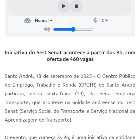
IPTU 2025
Legislação
Lei de acesso à informação
Lista de Comorbidades
Iniciativa do Sest Senat acontece a partir das 9h, com
Mobilidade Urbana Sustentável
oferta de 460 vagas
Ouvidoria da Cidade
Santo André, 18 de setembro de 2025 - O Centro Público
Passe Escolar
de Emprego, Trabalho e Renda (CPETR) de Santo André
participa, nesta sexta-feira (19), da Feira Emprega
Parque Escola
Transporte, que acontece na unidade andreense do Sest
Portal da Educação
Senat (Serviço Social do Transporte e Serviço Nacional de
Quadra Fiscal
Aprendizagem do Transporte).
SIC
O evento, que começa às 9h, é uma iniciativa da entidade