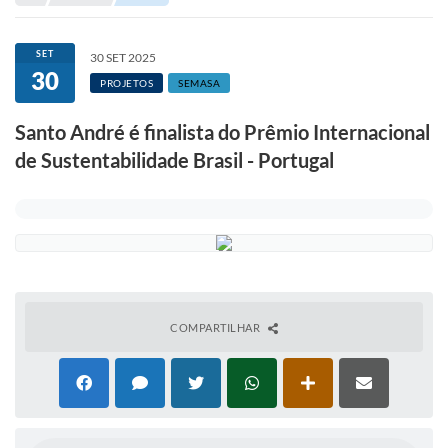
Portal de Serviços
Transparência
SET
30 SET 2025
30
Ônibus
PROJETOS
SEMASA
Consultar Processos
Santo André é finalista do Prêmio Internacional
de Sustentabilidade Brasil - Portugal
Contas Públicas
Contratos
Declaração de Rendimentos
Sabina
Editais
COMPARTILHAR
Fale Conosco
FAQ - Perguntas Frequentes
Iluminação Pública