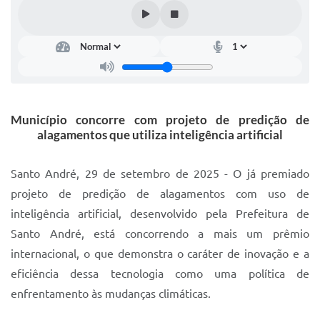
IPTU 2025
Legislação
Lei de acesso à informação
Lista de Comorbidades
Município concorre com projeto de predição de
Mobilidade Urbana Sustentável
alagamentos que utiliza inteligência artificial
Ouvidoria da Cidade
Santo André, 29 de setembro de 2025 - O já premiado
Passe Escolar
projeto de predição de alagamentos com uso de
inteligência artificial, desenvolvido pela Prefeitura de
Parque Escola
Santo André, está concorrendo a mais um prêmio
Portal da Educação
internacional, o que demonstra o caráter de inovação e a
Quadra Fiscal
eficiência dessa tecnologia como uma política de
enfrentamento às mudanças climáticas.
SIC