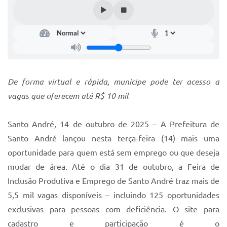
IPTU 2025
Legislação
Lei de acesso à informação
Lista de Comorbidades
De forma virtual e rápida, munícipe pode ter acesso a
Mobilidade Urbana Sustentável
vagas que oferecem até R$ 10 mil
Ouvidoria da Cidade
Santo André, 14 de outubro de 2025 – A Prefeitura de
Passe Escolar
Santo André lançou nesta terça-feira (14) mais uma
Parque Escola
oportunidade para quem está sem emprego ou que deseja
mudar de área. Até o dia 31 de outubro, a Feira de
Portal da Educação
Inclusão Produtiva e Emprego de Santo André traz mais de
Quadra Fiscal
5,5 mil vagas disponíveis – incluindo 125 oportunidades
exclusivas para pessoas com deficiência. O site para
SIC
cadastro e participação é o