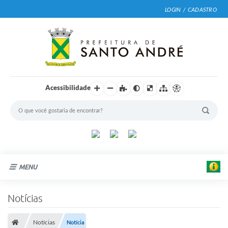
LOGIN / CADASTRO
Acessibilidade
MENU
Cidade
Notícias
E
Prefeitura
d
u
Notícias
Notícia