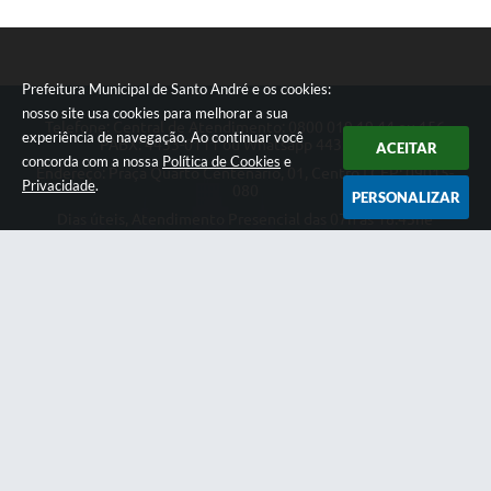
Prefeitura Municipal de Santo André e os cookies:
nosso site usa cookies para melhorar a sua
Telefone: Central de Atendimento: 0800 019 19 44 ou 156
experiência de navegação. Ao continuar você
PABX: 4433-0111 ou Whatsapp 4433-0123
ACEITAR
concorda com a nossa
Política de Cookies
e
Endereço: Praça Quarto Centenário, 01, Centro | CEP: 09015-
Privacidade
.
080
PERSONALIZAR
Dias úteis, Atendimento Presencial das 07h as 18:45he
Telefônico das 08h as 17:00h.
CNPJ: 46.522.942/0001-30
Prefeitura Municipal de Santo André
Versão do Sistema:
3.5.3 - 19/06/2026
Portal atualizado em:
07/08/2026 18:49
Dados Abertos
Copyright Instar - 2006-2026. Todos os direitos reservados -
Instar Tecnologia