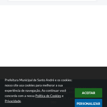
Prefeitura Municipal de Santo André e os cookies:
nosso site usa cookies para melhorar a sua
Telefone: Central de Atendimento: 0800 019 19 44 ou 156
experiência de navegação. Ao continuar você
PABX: 4433-0111 ou Whatsapp 4433-0123
ACEITAR
concorda com a nossa
Política de Cookies
e
Endereço: Praça Quarto Centenário, 01, Centro | CEP: 09015-
Privacidade
.
080
PERSONALIZAR