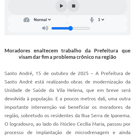
IPTU 2025
Legislação
Lei de acesso à informação
Lista de Comorbidades
Moradores enaltecem trabalho da Prefeitura que
Mobilidade Urbana Sustentável
visam dar fim a problema crônico na região
Ouvidoria da Cidade
Santo André, 15 de outubro de 2025 – A Prefeitura de
Passe Escolar
Santo André está realizando obras de modernização da
Unidade de Saúde da Vila Helena, que em breve será
Parque Escola
devolvida à população. E a poucos metros dali, uma outra
Portal da Educação
importante intervenção vai beneficiar os moradores da
Quadra Fiscal
região, sobretudo os residentes da Rua Serra de Ipanema.
O logradouro, ao lado do Núcleo Cecília Maria, passou por
SIC
processo de implantação de microdrenagem e ainda