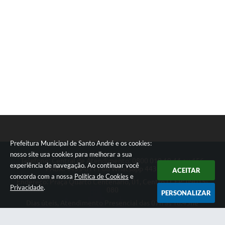
Prefeitura Municipal de Santo André e os cookies:
nosso site usa cookies para melhorar a sua
Telefone: Central de Atendimento: 0800 019 19 44 ou 156
experiência de navegação. Ao continuar você
PABX: 4433-0111 ou Whatsapp 4433-0123
ACEITAR
concorda com a nossa
Política de Cookies
e
Endereço: Praça Quarto Centenário, 01, Centro | CEP: 09015-
Privacidade
.
080
PERSONALIZAR
Dias úteis, Atendimento Presencial das 07h as 18:45he
Telefônico das 08h as 17:00h.
CNPJ: 46.522.942/0001-30