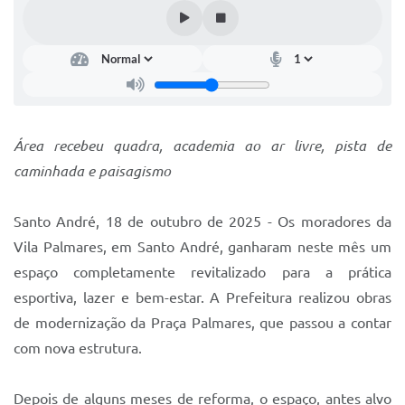
IPTU 2025
Legislação
Lei de acesso à informação
Lista de Comorbidades
Área recebeu quadra, academia ao ar livre, pista de
Mobilidade Urbana Sustentável
caminhada e paisagismo
Ouvidoria da Cidade
Santo André, 18 de outubro de 2025 - Os moradores da
Passe Escolar
Vila Palmares, em Santo André, ganharam neste mês um
Parque Escola
espaço completamente revitalizado para a prática
esportiva, lazer e bem-estar. A Prefeitura realizou obras
Portal da Educação
de modernização da Praça Palmares, que passou a contar
Quadra Fiscal
com nova estrutura.
SIC
Depois de alguns meses de reforma, o espaço, antes alvo