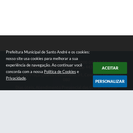
Prefeitura Municipal de Santo André e os cookies:
nosso site usa cookies para melhorar a sua
Telefone: Central de Atendimento: 0800 019 19 44 ou 156
experiência de navegação. Ao continuar você
PABX: 4433-0111 ou Whatsapp 4433-0123
ACEITAR
concorda com a nossa
Política de Cookies
e
Endereço: Praça Quarto Centenário, 01, Centro | CEP: 09015-
Privacidade
.
080
PERSONALIZAR
Dias úteis, Atendimento Presencial das 07h as 18:45he
Telefônico das 08h as 17:00h.
CNPJ: 46.522.942/0001-30
Prefeitura Municipal de Santo André
Versão do Sistema:
3.5.3 - 19/06/2026