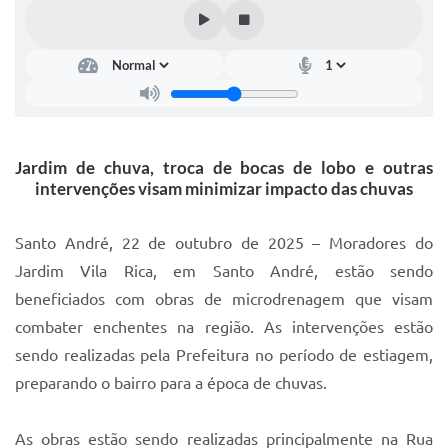
IPTU 2025
Legislação
Lei de acesso à informação
Lista de Comorbidades
Jardim de chuva, troca de bocas de lobo e outras
Mobilidade Urbana Sustentável
intervenções visam minimizar impacto das chuvas
Ouvidoria da Cidade
Santo André, 22 de outubro de 2025 – Moradores do
Passe Escolar
Jardim Vila Rica, em Santo André, estão sendo
beneficiados com obras de microdrenagem que visam
Parque Escola
combater enchentes na região. As intervenções estão
Portal da Educação
sendo realizadas pela Prefeitura no período de estiagem,
Quadra Fiscal
preparando o bairro para a época de chuvas.
SIC
As obras estão sendo realizadas principalmente na Rua