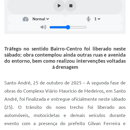
IPTU 2025
Legislação
Lei de acesso à informação
Lista de Comorbidades
Tráfego no sentido Bairro-Centro foi liberado neste
Mobilidade Urbana Sustentável
sábado; obra contemplou ainda outras ruas e avenida
do entorno, bem como realizou intervenções voltadas
Ouvidoria da Cidade
à drenagem
Passe Escolar
Santo André, 25 de outubro de 2025 – A segunda fase de
Parque Escola
obras do Complexo Viário Maurício de Medeiros, em Santo
Portal da Educação
André, foi finalizada e entregue oficialmente neste sábado
(25). O trânsito do novo trecho foi liberado aos
Quadra Fiscal
automóveis, motocicletas e demais veículos durante
SIC
evento com a presença do prefeito Gilvan Ferreira e