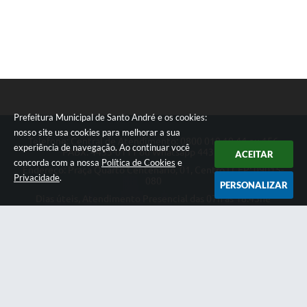
Prefeitura Municipal de Santo André e os cookies:
nosso site usa cookies para melhorar a sua
Telefone: Central de Atendimento: 0800 019 19 44 ou 156
experiência de navegação. Ao continuar você
PABX: 4433-0111 ou Whatsapp 4433-0123
ACEITAR
concorda com a nossa
Política de Cookies
e
Endereço: Praça Quarto Centenário, 01, Centro | CEP: 09015-
Privacidade
.
080
PERSONALIZAR
Dias úteis, Atendimento Presencial das 07h as 18:45he
Telefônico das 08h as 17:00h.
CNPJ: 46.522.942/0001-30
Prefeitura Municipal de Santo André
Versão do Sistema:
3.5.3 - 19/06/2026