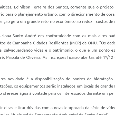
icas, Edinilson Ferreira dos Santos, comenta que o projeto 
io para o planejamento urbano, com o direcionamento de obras 
nção gera um grande retorno econômico ao reduzir custos de r
ciona Santo André em conformidade com os mais altos padr
tos da Campanha Cidades Resilientes (MCR) da ONU. “Os dados 
va, salvaguardando vidas e o patrimônio, o que é um ponto ess
é, Priscila de Oliveira. As inscrições ficarão abertas até 1º/1
a novidade é a disponibilização de pontos de hidratação
ações, os equipamentos serão instalados em locais de grande f
vão oferecer água à vontade para os interessados durante um per
ir dicas e tirar dúvidas com a nova temporada da série de víd
Serviço Municipal de Saneamento Ambiental de Santo André).