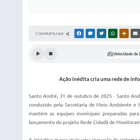
COMPARTILHAR
FACEBOOK
MESSENGER
TWITTER
WHATSAPP
OUTRAS
Velocidade de l
Ação inédita cria uma rede de in
Santo André, 31 de outubro de 2025 - Santo And
conduzido pela Secretaria de Meio Ambiente e M
mantém as equipes municipais preparadas para
lançamento do projeto Rede Cidadã de Monitoram
A iniciativa marca mais uma inovação do sistema 