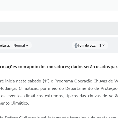
 MÍDIAS
RECEBA NOTÍCIAS
eitura:
Tom de voz:
formações com apoio dos moradores; dados serão usados para
ré inicia neste sábado (1º) o Programa Operação Chuvas de V
udanças Climáticas, por meio do Departamento de Proteção e 
 os eventos climáticos extremos, típicos das chuvas de ve
ento Climático.
de Defesa Civil municipal, integrando tecnologia de ponta com 