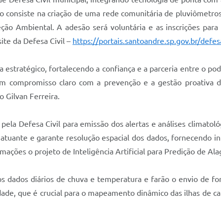
eto consiste na criação de uma rede comunitária de pluviômet
eção Ambiental. A adesão será voluntária e as inscrições pa
te da Defesa Civil –
https://portais.santoandre.sp.gov.br/defesa
estratégico, fortalecendo a confiança e a parceria entre o pod
 compromisso claro com a prevenção e a gestão proativa de
to Gilvan Ferreira.
ada pela Defesa Civil para emissão dos alertas e análises climat
 atuante e garante resolução espacial dos dados, fornecendo i
mações o projeto de Inteligência Artificial para Predição de 
 os dados diários de chuva e temperatura e farão o envio de f
ade, que é crucial para o mapeamento dinâmico das ilhas de ca