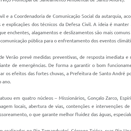
ivil e a Coordenadoria de Comunicação Social da autarquia, a
 e explicações dos técnicos da Defesa Civil. A ideia é mante
que enchentes, alagamentos e deslizamentos são mais comuns
e comunicação pública para o enfrentamento dos eventos climát
 Verão prevê medidas preventivas, de resposta imediata e re
diante de emergências. De forma a garantir o bom funcionam
r os efeitos das fortes chuvas, a Prefeitura de Santo André po
o ano.
tuou em quatro núcleos – Missionários, Gonçalo Zarco, Espíri
agem locais, abertura de vias, contenções e intervenções de 
soreamento, o que garante melhor fluidez das águas, especial
m realizadas no Rio Tamanduateí, Córrego Taióca, ruas Rio Up