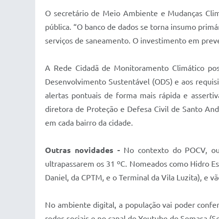
O secretário de Meio Ambiente e Mudanças Climát
pública. “O banco de dados se torna insumo primár
serviços de saneamento. O investimento em preve
A Rede Cidadã de Monitoramento Climático posi
Desenvolvimento Sustentável (ODS) e aos requisi
alertas pontuais de forma mais rápida e asserti
diretora de Proteção e Defesa Civil de Santo Andr
em cada bairro da cidade.
Outras novidades -
No contexto do POCV, outr
ultrapassarem os 31 ºC. Nomeados como Hidro Est
Daniel, da CPTM, e o Terminal da Vila Luzita), e 
No ambiente digital, a população vai poder confer
redes sociais e no canal do Youtube do Semasa (