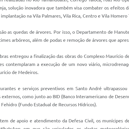
onja, solução inovadora que também visa combater os efeitos 
mplantação na Vila Palmares, Vila Rica, Centro e Vila Homero
 são as quedas de árvores. Por isso, o Departamento de Manu
écimes arbóreos, além de podas e remoção de árvores que apres
Obras entregou a finalização das obras do Complexo Maurício d
s contemplaram a execução de um novo viário, microdrenage
urício de Medeiros.
rantes e serviços preventivos em Santo André ultrapassou 
s externos, como junto ao BID (Banco Interamericano de Dese
 Fehidro (Fundo Estadual de Recursos Hídricos).
item de apoio e atendimento da Defesa Civil, os munícipes 
hatsApp em que são veiculados os alertas meteorológicos