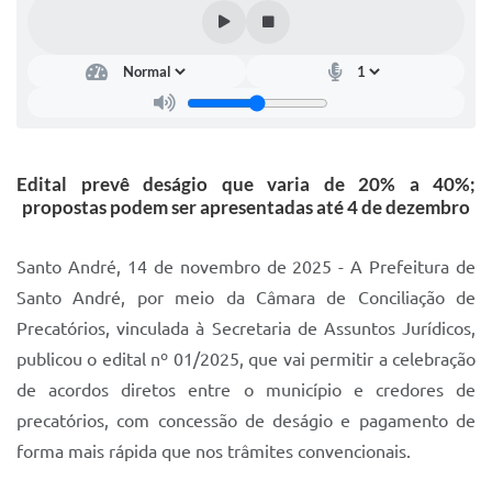
IPTU 2025
Legislação
Lei de acesso à informação
Lista de Comorbidades
Edital prevê deságio que varia de 20% a 40%;
Mobilidade Urbana Sustentável
propostas podem ser apresentadas até 4 de dezembro
Ouvidoria da Cidade
Santo André, 14 de novembro de 2025 - A Prefeitura de
Passe Escolar
Santo André, por meio da Câmara de Conciliação de
Precatórios, vinculada à Secretaria de Assuntos Jurídicos,
Parque Escola
publicou o edital nº 01/2025, que vai permitir a celebração
Portal da Educação
de acordos diretos entre o município e credores de
Quadra Fiscal
precatórios, com concessão de deságio e pagamento de
forma mais rápida que nos trâmites convencionais.
SIC