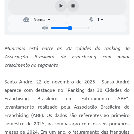
IPTU 2025
Legislação
Lei de acesso à informação
Lista de Comorbidades
Município está entre as 30 cidades do ranking da
Mobilidade Urbana Sustentável
Associação Brasileira de Franchising com maior
crescimento no segmento
Ouvidoria da Cidade
Passe Escolar
Santo André, 22 de novembro de 2025 - Santo André
Parque Escola
aparece com destaque no “Ranking das 30 Cidades do
Franchising Brasileiro em Faturamento ABF”,
Portal da Educação
levantamento realizado pela Associação Brasileira de
Quadra Fiscal
Franchising (ABF). Os dados são referentes ao primeiro
semestre de 2025, na comparação com os seis primeiros
SIC
meses de 2024. Em um ano, o faturamento das franquias