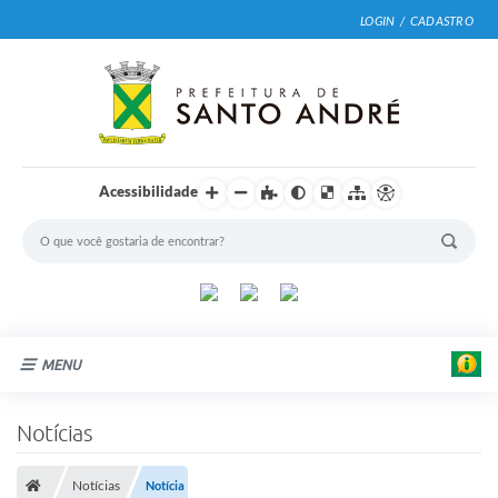
LOGIN / CADASTRO
Acessibilidade
MENU
Cidade
Notícias
E
Prefeitura
d
u
Notícias
Notícia