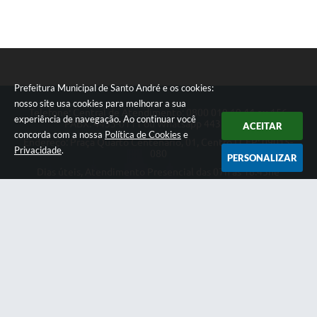
Prefeitura Municipal de Santo André e os cookies:
nosso site usa cookies para melhorar a sua
Telefone: Central de Atendimento: 0800 019 19 44 ou 156
experiência de navegação. Ao continuar você
PABX: 4433-0111 ou Whatsapp 4433-0123
ACEITAR
concorda com a nossa
Política de Cookies
e
Endereço: Praça Quarto Centenário, 01, Centro | CEP: 09015-
Privacidade
.
080
PERSONALIZAR
Dias úteis, Atendimento Presencial das 07h as 18:45he
Telefônico das 08h as 17:00h.
CNPJ: 46.522.942/0001-30
Prefeitura Municipal de Santo André
Versão do Sistema:
3.5.3 - 19/06/2026
Portal atualizado em:
07/08/2026 18:49
Dados Abertos