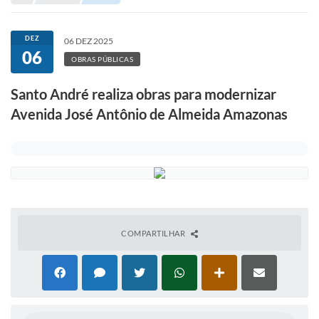
Portal de Serviços
Transparência
DEZ
06 DEZ 2025
06
Ônibus
OBRAS PÚBLICAS
Consultar Processos
Santo André realiza obras para modernizar
Avenida José Antônio de Almeida Amazonas
Contas Públicas
Contratos
Declaração de Rendimentos
Sabina
Editais
COMPARTILHAR
Fale Conosco
FAQ - Perguntas Frequentes
Iluminação Pública