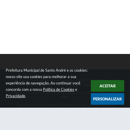
Prefeitura Municipal de Santo André e os cookies:
nosso site usa cookies para melhorar a sua
Telefone: Central de Atendimento: 0800 019 19 44 ou 156
experiência de navegação. Ao continuar você
PABX: 4433-0111 ou Whatsapp 4433-0123
ACEITAR
concorda com a nossa
Política de Cookies
e
Endereço: Praça Quarto Centenário, 01, Centro | CEP: 09015-
Privacidade
.
080
PERSONALIZAR
Dias úteis, Atendimento Presencial das 07h as 18:45he
Telefônico das 08h as 17:00h.
CNPJ: 46.522.942/0001-30
Prefeitura Municipal de Santo André