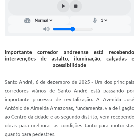
IPTU 2025
Legislação
Lei de acesso à informação
Lista de Comorbidades
Importante corredor andreense está recebendo
Mobilidade Urbana Sustentável
intervenções de asfalto, iluminação, calçadas e
acessibilidade
Ouvidoria da Cidade
Passe Escolar
Santo André, 6 de dezembro de 2025 - Um dos principais
corredores viários de Santo André está passando por
Parque Escola
importante processo de revitalização. A Avenida José
Portal da Educação
Antônio de Almeida Amazonas, fundamental via de ligação
ao Centro da cidade e ao segundo distrito, vem recebendo
Quadra Fiscal
obras para melhorar as condições tanto para motoristas
SIC
quanto para pedestres.