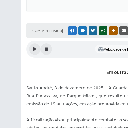
COMPARTILHAR
FACEBOOK
MESSENGER
TWITTER
WHATSAPP
OUTRAS
Velocidade de l
Em outra 
Santo André, 8 de dezembro de 2025 – A Guarda 
Rua Pintassilva, no Parque Miami, que resultou
emissão de 19 autuações, em ação promovida entre
A fiscalização visou principalmente combater o so
adotou as medidas necessárias para restabelec