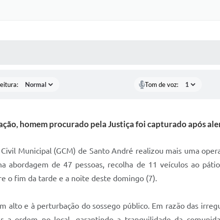
 MÍDIAS
RECEBA NOTÍCIAS
eitura:
Tom de voz:
ação, homem procurado pela Justiça foi capturado após ale
Civil Municipal (GCM) de Santo André realizou mais uma opera
 na abordagem de 47 pessoas, recolha de 11 veículos ao pát
 o fim da tarde e a noite deste domingo (7).
m alto e à perturbação do sossego público. Em razão das irreg
er a ordem no local, garantindo a tranquilidade da comuni