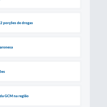
62 porções de drogas
Baronesa
ões
 da GCM na região