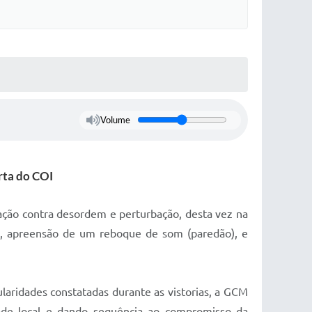
Volume
rta do COI
ção contra desordem e perturbação, desta vez na
io, apreensão de um reboque de som (paredão), e
ularidades constatadas durante as vistorias, a GCM
dade local e dando sequência ao compromisso da