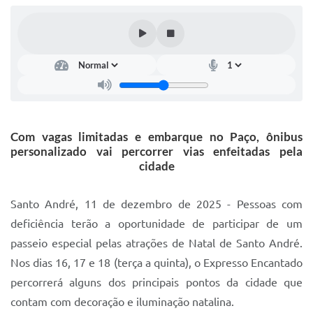
IPTU 2025
Legislação
Lei de acesso à informação
Lista de Comorbidades
Mobilidade Urbana Sustentável
Com vagas limitadas e embarque no Paço, ônibus
personalizado vai percorrer vias enfeitadas pela
Ouvidoria da Cidade
cidade
Passe Escolar
Santo André, 11 de dezembro de 2025 - Pessoas com
Parque Escola
deficiência terão a oportunidade de participar de um
Portal da Educação
passeio especial pelas atrações de Natal de Santo André.
Nos dias 16, 17 e 18 (terça a quinta), o Expresso Encantado
Quadra Fiscal
percorrerá alguns dos principais pontos da cidade que
SIC
contam com decoração e iluminação natalina.