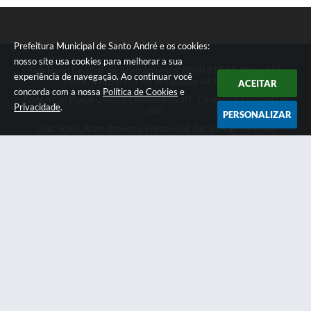
Prefeitura Municipal de Santo André e os cookies:
nosso site usa cookies para melhorar a sua
Telefone: Central de Atendimento: 0800 019 19 44 ou 156
experiência de navegação. Ao continuar você
PABX: 4433-0111 ou Whatsapp 4433-0123
ACEITAR
concorda com a nossa
Política de Cookies
e
Endereço: Praça Quarto Centenário, 01, Centro | CEP: 09015-
Privacidade
.
080
PERSONALIZAR
Dias úteis, Atendimento Presencial das 07h as 18:45he
Telefônico das 08h as 17:00h.
CNPJ: 46.522.942/0001-30
Prefeitura Municipal de Santo André
Versão do Sistema:
3.5.3 - 19/06/2026
Portal atualizado em:
06/08/2026 10:52
Dados Abertos
Copyright Instar - 2006-2026. Todos os direitos reservados -
Instar Tecnologia