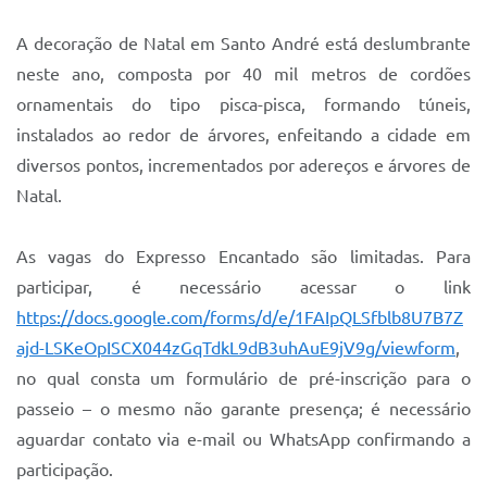
Sistema Colab
A decoração de Natal em Santo André está deslumbrante
Autarquias
neste ano, composta por 40 mil metros de cordões
ornamentais do tipo pisca-pisca, formando túneis,
instalados ao redor de árvores, enfeitando a cidade em
diversos pontos, incrementados por adereços e árvores de
Natal.
As vagas do Expresso Encantado são limitadas. Para
participar, é necessário acessar o link
https://docs.google.com/forms/d/e/1FAIpQLSfblb8U7B7Z
ajd-LSKeOpISCX044zGqTdkL9dB3uhAuE9jV9g/viewform
,
no qual consta um formulário de pré-inscrição para o
passeio – o mesmo não garante presença; é necessário
aguardar contato via e-mail ou WhatsApp confirmando a
participação.